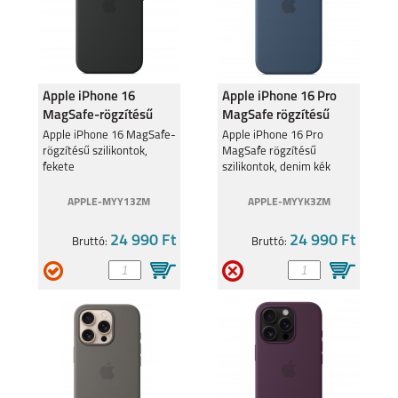
Apple iPhone 16
Apple iPhone 16 Pro
MagSafe-rögzítésű
MagSafe rögzítésű
szilikontok, fekete
szilikontok, denim kék
Apple iPhone 16 MagSafe-
Apple iPhone 16 Pro
rögzítésű szilikontok,
MagSafe rögzítésű
fekete
szilikontok, denim kék
APPLE-MYY13ZM
APPLE-MYYK3ZM
24 990 Ft
24 990 Ft
Bruttó:
Bruttó: