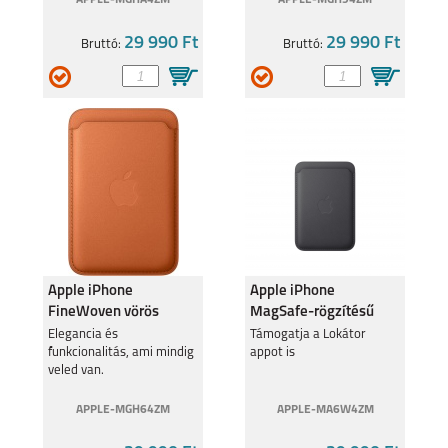
APPLE-MGHA4ZM
APPLE-MGH94ZM
29 990 Ft
29 990 Ft
Bruttó:
Bruttó:
Apple iPhone
Apple iPhone
FineWoven vörös
MagSafe-rögzítésű
szövettárca
FineWoven-
Elegancia és
Támogatja a Lokátor
funkcionalitás, ami mindig
appot is
szövettárca, fekete
veled van.
APPLE-MGH64ZM
APPLE-MA6W4ZM