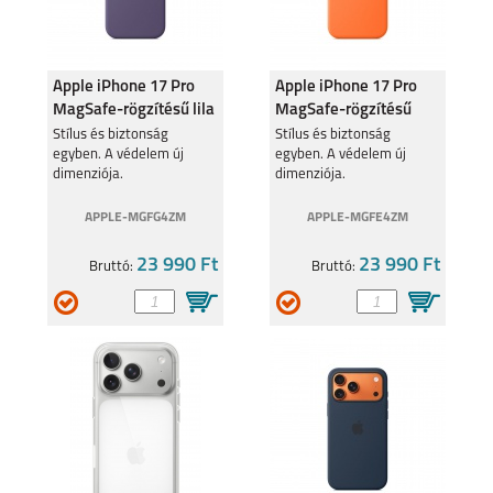
Apple iPhone 17 Pro
Apple iPhone 17 Pro
MagSafe-rögzítésű lila
MagSafe-rögzítésű
szilikontok
narancs szilikontok
Stílus és biztonság
Stílus és biztonság
egyben. A védelem új
egyben. A védelem új
dimenziója.
dimenziója.
APPLE-MGFG4ZM
APPLE-MGFE4ZM
23 990 Ft
23 990 Ft
Bruttó:
Bruttó: