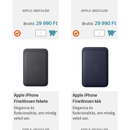
APPLE-MGF34ZM
APPLE-MGF44ZM
29 990 Ft
29 990 Ft
Bruttó:
Bruttó:
Apple iPhone
Apple iPhone
FineWoven fekete
FineWoven kék
szövettárca
szövettárca
Elegancia és
Elegancia és
funkcionalitás, ami mindig
funkcionalitás, ami mindig
veled van.
veled van.