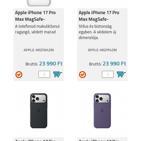
Apple iPhone 17 Pro
Apple iPhone 17 Pro
Max MagSafe-
Max MagSafe-
rögzítésű átlátszó tok
rögzítésű éjfekete
A telefonod makulátlanul
Stílus és biztonság
ragyogó, védett marad
egyben. A védelem új
szilikontok
dimenziója.
APPLE-MGFW4ZM
APPLE-MGFP4ZM
23 990 Ft
23 990 Ft
Bruttó:
Bruttó: