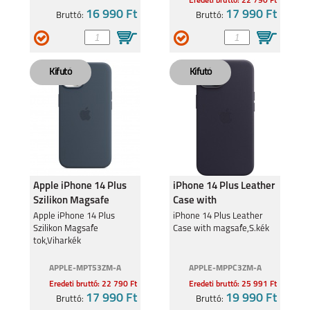
Eredeti bruttó: 22 790 Ft
16 990 Ft
17 990 Ft
Bruttó:
Bruttó:
Apple iPhone 14 Plus
iPhone 14 Plus Leather
Szilikon Magsafe
Case with
tok,Viharkék
magsafe,S.kék
Apple iPhone 14 Plus
iPhone 14 Plus Leather
Szilikon Magsafe
Case with magsafe,S.kék
tok,Viharkék
APPLE-MPT53ZM-A
APPLE-MPPC3ZM-A
Eredeti bruttó: 22 790 Ft
Eredeti bruttó: 25 991 Ft
17 990 Ft
19 990 Ft
Bruttó:
Bruttó: