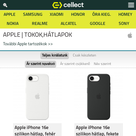
APPLE
SAMSUNG
XIAOMI
HONOR
ÓRA KIEG.
HOMEY
NOKIA
REALME
ALCATEL
GOOGLE
SONY
APPLE | TOKOK,HÁTLAPOK
További Apple tartozékok >>
Teljes kínálatunk
Csak készleten
Ár szerint növekvő
Ár szerint csökkenő
Név szerint
Apple iPhone 16e
Apple iPhone 16e
szilikon hátlap, fehér
szilikon hátlap, fekete