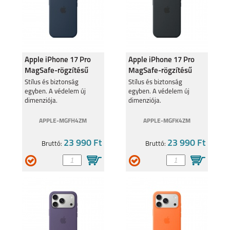
Apple iPhone 17 Pro
Apple iPhone 17 Pro
MagSafe-rögzítésű
MagSafe-rögzítésű
éjfekete szilikontok
fekete szilikontok
Stílus és biztonság
Stílus és biztonság
egyben. A védelem új
egyben. A védelem új
dimenziója.
dimenziója.
APPLE-MGFH4ZM
APPLE-MGFK4ZM
23 990 Ft
23 990 Ft
Bruttó:
Bruttó: