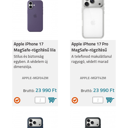
Apple iPhone 17
Apple iPhone 17 Pro
MagSafe-rögzítésű lila
MagSafe-rögzítésű
szilikontok
átlátszó tok
Stílus és biztonság
A telefonod makulátlanul
egyben. A védelem új
ragyogó, védett marad
dimenziója.
APPLE-MGF04ZM
APPLE-MGFT4ZM
23 990 Ft
23 990 Ft
Bruttó:
Bruttó: