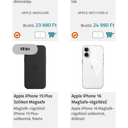
dimenziója.
tok
APPLE-MGH24ZM
APPLE-MT213ZM-A
23 990 Ft
24 990 Ft
Bruttó:
Bruttó:
Apple iPhone 15 Plus
Apple iPhone 16
Szilikon Magsafe
MagSafe-rögzítésű
tok,Fekete
szilikontok, átlátszó
MagSafe-rögzítésű
Apple iPhone 16 MagSafe-
iPhone 15 Plus-
rögzítésű szilikontok,
szilikontok, fekete
átlátszó