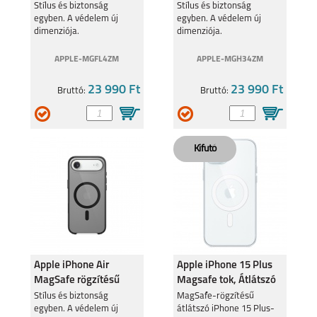
rögzítésű narancs
átlátszó tok
Stílus és biztonság
Stílus és biztonság
egyben. A védelem új
egyben. A védelem új
szilikontok
dimenziója.
dimenziója.
APPLE-MGFL4ZM
APPLE-MGH34ZM
23 990 Ft
23 990 Ft
Bruttó:
Bruttó:
Apple iPhone Air
Apple iPhone 15 Plus
MagSafe rögzítésű
Magsafe tok, Átlátszó
szürkés átlátszó tok
Stílus és biztonság
MagSafe-rögzítésű
egyben. A védelem új
átlátszó iPhone 15 Plus-