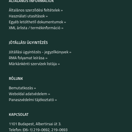
ÁLTALÁNOS INFORMÁCIÓK
Általános szerződési feltételek »
Használati utasítások »
Egyéb letölthető dokumentumok »
XML árlista / termékinformáció »
JÓTÁLLÁSI ÜGYINTÉZÉS
Jótállási ügyintézés - jegyzőkönyvek »
RMA folyamat leírása »
Márkánkénti szervízek listája »
RÓLUNK
Bemutatkozás »
Weboldal adatvédelem »
Panaszvédelmi tájékoztató »
KAPCSOLAT
1101 Budapest, Albertirsai út 3.
Telefon: (06-1) 219-0692, 219-0693