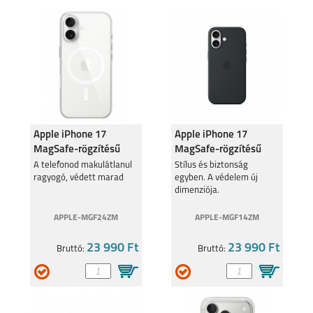
Apple iPhone 17
Apple iPhone 17
MagSafe-rögzítésű
MagSafe-rögzítésű
átlátszó tok
fekete szilikontok
A telefonod makulátlanul
Stílus és biztonság
ragyogó, védett marad
egyben. A védelem új
dimenziója.
APPLE-MGF24ZM
APPLE-MGF14ZM
23 990 Ft
23 990 Ft
Bruttó:
Bruttó: