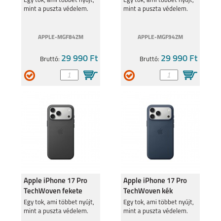
Egy tok, ami többet nyújt,
Egy tok, ami többet nyújt,
mint a puszta védelem.
mint a puszta védelem.
APPLE-MGF84ZM
APPLE-MGF94ZM
29 990 Ft
29 990 Ft
Bruttó:
Bruttó:
Apple iPhone 17 Pro
Apple iPhone 17 Pro
TechWoven fekete
TechWoven kék
szövettok
szövettok
Egy tok, ami többet nyújt,
Egy tok, ami többet nyújt,
mint a puszta védelem.
mint a puszta védelem.