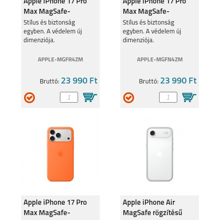
Apple iPhone 17 Pro
Apple iPhone 17 Pro
Max MagSafe-
Max MagSafe-
rögzítésű fekete
rögzítésű lila
Stílus és biztonság
Stílus és biztonság
egyben. A védelem új
egyben. A védelem új
szilikontok
szilikontok
dimenziója.
dimenziója.
APPLE-MGFR4ZM
APPLE-MGFN4ZM
23 990 Ft
23 990 Ft
Bruttó:
Bruttó:
Apple iPhone 17 Pro
Apple iPhone Air
Max MagSafe-
MagSafe rögzítésű