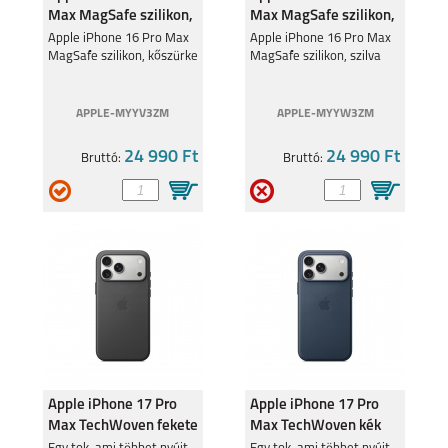
Max MagSafe szilikon,
Max MagSafe szilikon,
kőszürke
szilva
Apple iPhone 16 Pro Max
Apple iPhone 16 Pro Max
MagSafe szilikon, kőszürke
MagSafe szilikon, szilva
APPLE-MYYV3ZM
APPLE-MYYW3ZM
24 990 Ft
24 990 Ft
Bruttó:
Bruttó:
Apple iPhone 17 Pro
Apple iPhone 17 Pro
Max TechWoven fekete
Max TechWoven kék
szövettok
szövettok