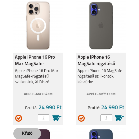
Apple iPhone 16 Pro
Apple iPhone 16
Max MagSafe-
MagSafe rögzítésű
rögzítésű szilikontok,
szilikontok, kőszürke
Apple iPhone 16 Pro Max
Apple iPhone 16 MagSafe
MagSafe-rögzítésű
rögzítésű szilikontok,
átlátszó
szilikontok, átlátszó
kőszürke
APPLE-MA7F4ZM
APPLE-MYY33ZM
24 990 Ft
24 990 Ft
Bruttó:
Bruttó: