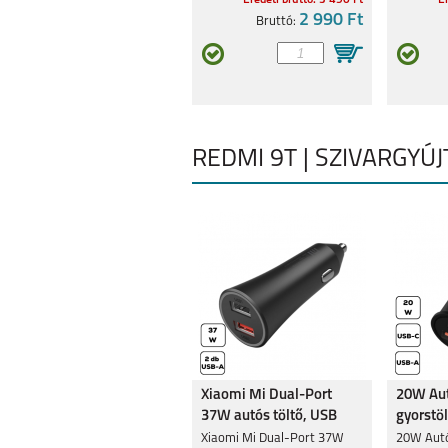
Eredeti bruttó: 3 490 Ft
Er
REDMI NOTE 9
2 990 Ft
REDMI NOTE 9
Bruttó:
REDMI 9T | SZIVARGYÚ
REDMI NOTE 8
MI NOTE 10 L
Xiaomi Mi Dual-Port
20W Aut
37W autós töltő, USB
gyorstöl
Xiaomi Mi Dual-Port 37W
20W Autó