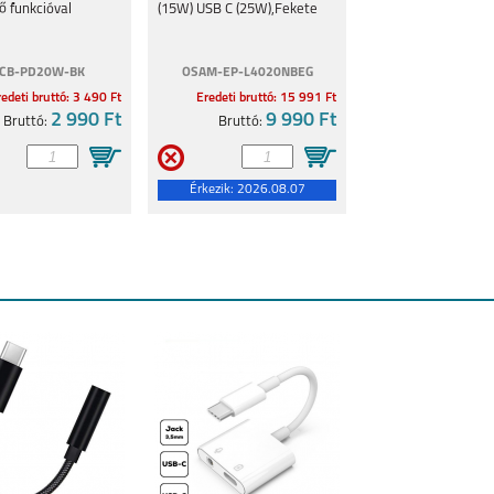
ő funkcióval
(15W) USB C (25W),Fekete
CB-PD20W-BK
OSAM-EP-L4020NBEG
edeti bruttó: 3 490 Ft
Eredeti bruttó: 15 991 Ft
2 990 Ft
9 990 Ft
Bruttó:
Bruttó:
Érkezik:
2026.08.07