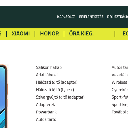
KAPCSOLAT
BEJELENTKEZÉS
REGISZTRÁCI
G
XIAOMI
HONOR
ÓRA KIEG.
E
LME
ALCATEL
GOOGLE
SONY
Szilikon hátlap
Autós ta
Adatkábelek
Vezetéke
Hálózati töltő (adapter)
Wireless 
Hálózati töltő (type c)
Gyerekó
Szivargyújtó töltő (adapter)
Sport-fu
Adapterek
Sport kie
Powerbank
További 
Autós tartó