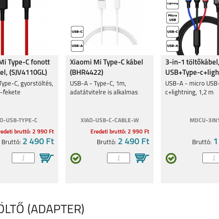
5 PRO
XIAOMI REDMI NOTE
XIAOMI REDMI NOTE
XIAOMI POCO X5 5G
12 4G
12 PRO
Mi Type-C fonott
Xiaomi Mi Type-C kábel
3-in-1 töltőkábel
el, (SJV4110GL)
(BHR4422)
USB+Type-c+ligh
ype-C, gyorstöltés,
USB-A - Type-C, 1m,
USB-A - micro USB
s-fekete
adatátvitelre is alkalmas
c+lightning, 1,2 m
AO-USB-TYPE-C
XIAO-USB-C-CABLE-W
MDCU-3IN
E 5G
XIAOMI REDMI NOTE
REDMI 12C
XIAOMI 13 PRO
12 PRO 5G
edeti bruttó: 2 990 Ft
Eredeti bruttó: 2 990 Ft
2 490 Ft
2 490 Ft
1
Bruttó:
Bruttó:
Bruttó:
PRO
XIAOMI 12T
REDMI 10 5G
XIAOMI REDMI 10C
TÖLTŐ (ADAPTER)