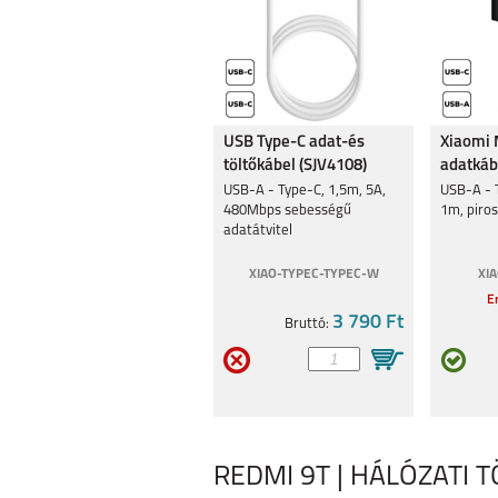
XIAOMI REDMI 12
XIAOMI POCO X
4G/5G
USB Type-C adat-és
Xiaomi 
töltőkábel (SJV4108)
adatkáb
USB-A - Type-C, 1,5m, 5A,
USB-A - T
480Mbps sebességű
1m, piro
adatátvitel
XIAO-TYPEC-TYPEC-W
XI
XIAOMI REDMI NOTE
XIAOMI 13 LIT
12 5G
Er
3 790 Ft
Bruttó:
XIAOMI 13
XIAOMI 12T 
REDMI 9T | HÁLÓZATI 