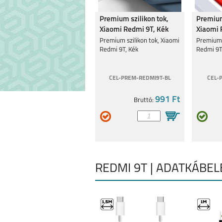
Premium szilikon tok,
Premium
Xiaomi Redmi 9T, Kék
Xiaomi 
REDMI NOTE 15 4G
XIAOMI 15
Premium szilikon tok, Xiaomi
Premium s
Redmi 9T, Kék
Redmi 9T
CEL-PREM-REDMI9T-BL
CEL-
991 Ft
Bruttó:
XIAOMI REDMI NOTE
XIAOMI REDMI
14 PRO 5G
14 5G
REDMI 9T | ADATKÁBE
XIAOMI REDMI 13C
XIAOMI REDMI
13 PRO+