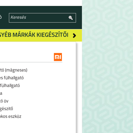
Ó
GYÉB MÁRKÁK KIEGÉSZÍTŐI
rtó (mágneses)
s fülhallgató
fülhallgató
ra
tó öv
gészitő
okos eszköz