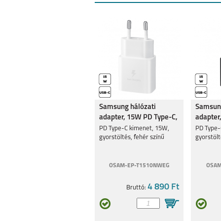
XIAOMI REDMI NOTE
XIAOMI 12 PR
11S 5G
Samsung hálózati
Samsung
adapter, 15W PD Type-C,
adapter
Fehér
Fekete
PD Type-C kimenet, 15W,
PD Type-
gyorstöltés, fehér színű
gyorstölt
REDMI NOTE 11 4G
POCO M4 PRO
OSAM-EP-T1510NWEG
OSAM
4 890 Ft
Bruttó:
POCO F3 5G
REDMI 10 4G / 