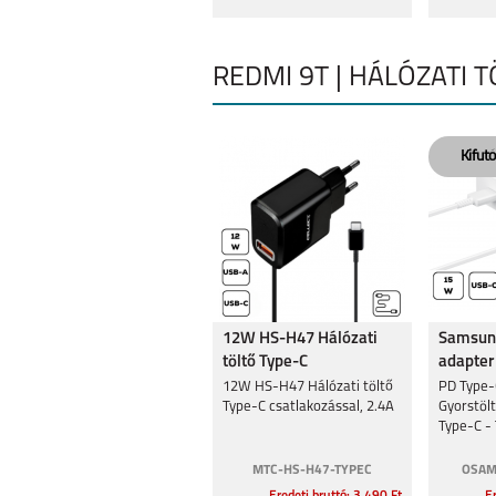
10 2022
REDMI 9T | HÁLÓZATI T
MI 11T
MI NOTE 10 
12W HS-H47 Hálózati
Samsung
MI 11 LITE 4G
MI 11 LITE 
töltő Type-C
adapter
csatlakozó,2.4A
12W HS-H47 Hálózati töltő
PD Type-
Type-C csatlakozással, 2.4A
Gyorstöl
Type-C - 
Fehér
MTC-HS-H47-TYPEC
OSAM