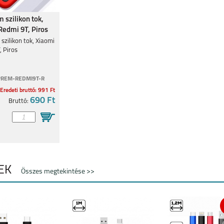
 szilikon tok,
Redmi 9T, Piros
XIAOMI 14
XIAOMI REDMI NOTE
XIAOMI REDMI NOTE
zilikon tok, Xiaomi
14 PRO 4G
14 PRO PLUS 5G
, Piros
PREM-REDMI9T-R
Eredeti bruttó: 991 Ft
690 Ft
Bruttó:
 NOTE
XIAOMI REDMI NOTE
XIAOMI REDMI 14C
REDMI 13 4G
14 4G
LEK
Összes megtekintése >>
 NOTE
XIAOMI REDMI NOTE
XIAOMI REDMI NOTE
XIAOMI REDMI NOTE
13
13 PRO 5G
13 PRO 4G