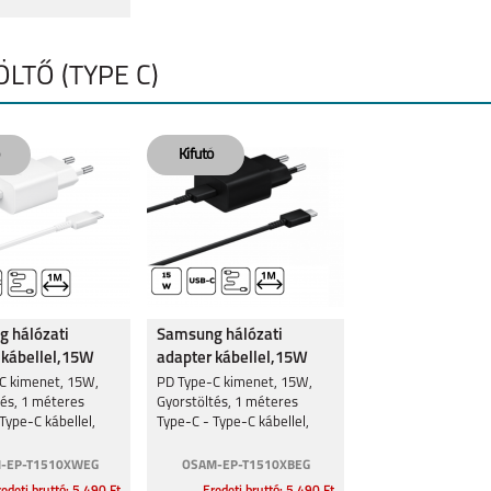
ÖLTŐ (TYPE C)
PRO
REDMI NOTE 10 5G
REDMI NOTE 10S
MI 11I
 hálózati
Samsung hálózati
5G
REDMI 9T
MI 10T LITE
MI 10T PRO
 kábellel,15W
adapter kábellel,15W
Fekete
C kimenet, 15W,
PD Type-C kimenet, 15W,
tés, 1 méteres
Gyorstöltés, 1 méteres
Type-C kábellel,
Type-C - Type-C kábellel,
Fekete
-EP-T1510XWEG
OSAM-EP-T1510XBEG