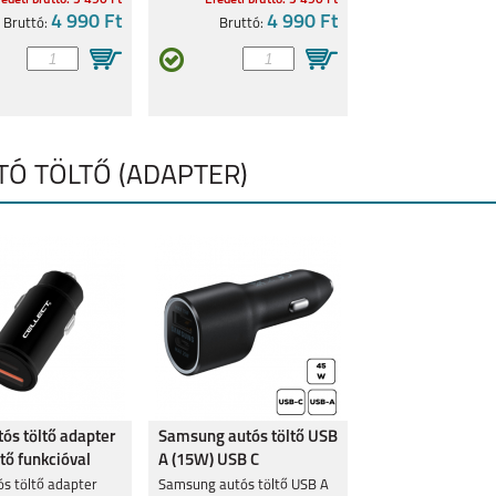
edeti bruttó: 5 490 Ft
Eredeti bruttó: 5 490 Ft
 PRO
4 990 Ft
REDMI 9C
REDMI 9
4 990 Ft
REDMI 9AT
Bruttó:
Bruttó:
JTÓ TÖLTŐ (ADAPTER)
ITE
REDMI NOTE 8 PRO
ós töltő adapter
Samsung autós töltő USB
tő funkcióval
A (15W) USB C
(25W),Fekete
s töltő adapter
Samsung autós töltő USB A