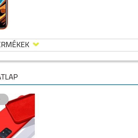
TERMÉKEK
ÁTLAP
 NOTE
XIAOMI REDMI NOTE
XIAOMI REDMI 15C
REDMI NOTE 14S
 5G
15 5G