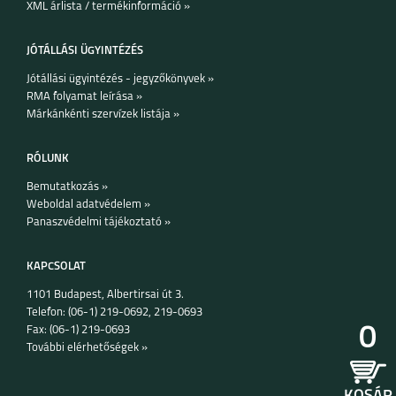
XML árlista / termékinformáció »
JÓTÁLLÁSI ÜGYINTÉZÉS
Jótállási ügyintézés - jegyzőkönyvek »
RMA folyamat leírása »
Márkánkénti szervízek listája »
RÓLUNK
Bemutatkozás »
Weboldal adatvédelem »
Panaszvédelmi tájékoztató »
KAPCSOLAT
1101 Budapest, Albertirsai út 3.
Telefon: (06-1) 219-0692, 219-0693
0
Fax: (06-1) 219-0693
További elérhetőségek »