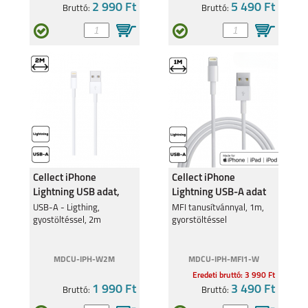
2 990 Ft
5 490 Ft
Bruttó:
Bruttó:
Cellect iPhone
Cellect iPhone
Lightning USB adat,
Lightning USB-A adat
töltőkábel, 2m
és töltőkábel
USB-A - Ligthing,
MFI tanusítvánnyal, 1m,
gyostöltéssel, 2m
gyorstöltéssel
MDCU-IPH-W2M
MDCU-IPH-MFI1-W
Eredeti bruttó: 3 990 Ft
1 990 Ft
3 490 Ft
Bruttó:
Bruttó: