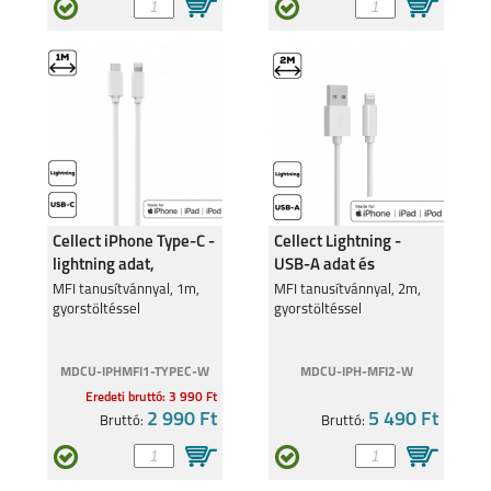
Cellect iPhone Type-C -
Cellect Lightning -
lightning adat,
USB-A adat és
töltőkábel
töltőkábel
MFI tanusítvánnyal, 1m,
MFI tanusítvánnyal, 2m,
gyorstöltéssel
gyorstöltéssel
MDCU-IPHMFI1-TYPEC-W
MDCU-IPH-MFI2-W
Eredeti bruttó: 3 990 Ft
2 990 Ft
5 490 Ft
Bruttó:
Bruttó: