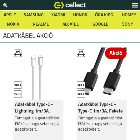
APPLE
SAMSUNG
XIAOMI
HONOR
ÓRA KIEG.
HOMEY
NOKIA
REALME
ALCATEL
GOOGLE
SONY
ADATKÁBEL AKCIÓ
Adatkábel Type-C -
Adatkábel Type-C -
Lightning 1m/3A,
Type-C 1m/3A, Fekete
Fehér
Támogatja a gyorstöltést
Támogatja a gyorstöltést
(3A) és a nagy sebességű
(3A) és a nagy sebességű
adatátvitelt.
adatátvitelt.