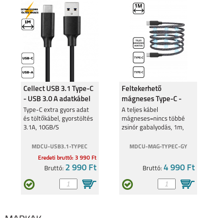
Cellect USB 3.1 Type-C
Feltekerhető
- USB 3.0 A adatkábel
mágneses Type-C -
Type-C kábel
Type-C extra gyors adat
A teljes kábel
és töltőkábel, gyorstöltés
mágneses=nincs többé
3.1A, 10GB/S
zsinór gabalyodás, 1m,
10A
MDCU-USB3.1-TYPEC
MDCU-MAG-TYPEC-GY
Eredeti bruttó: 3 990 Ft
2 990 Ft
4 990 Ft
Bruttó:
Bruttó: