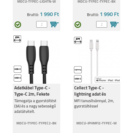
MDCU-TYPEC-LIGHTN-W
MDCU-TYPEC-TYPEC-BK
1 990 Ft
1 990 Ft
Bruttó:
Bruttó:
Adatkábel Type-C -
Cellect Type-C -
Type-C 2m, Fekete
lightning adat és
töltőkábel
Támogatja a gyorstöltést
MFI tanusítvánnyal, 2m,
(3A) és a nagy sebességű
gyorstöltéssel
adatátvitelt.
MDCU-TYPEC-TYPEC2-BK
MDCU-IPHMFI2-TYPEC-W