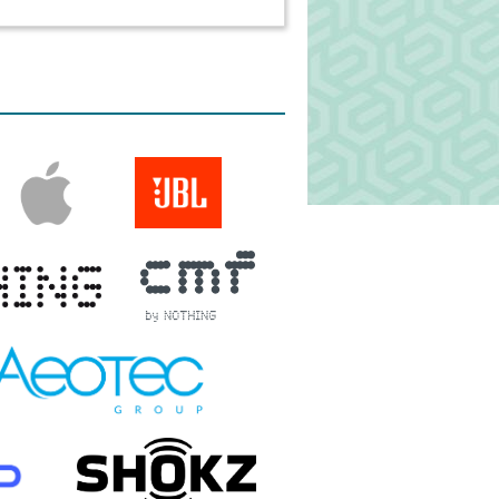
IKON TOK, FEKETE-
5 MM
m a te AirPods 3-ad
 TESZEM
KON TOK, MÁLYVA, 2.5
m a te AirPods 3-ad
 TESZEM