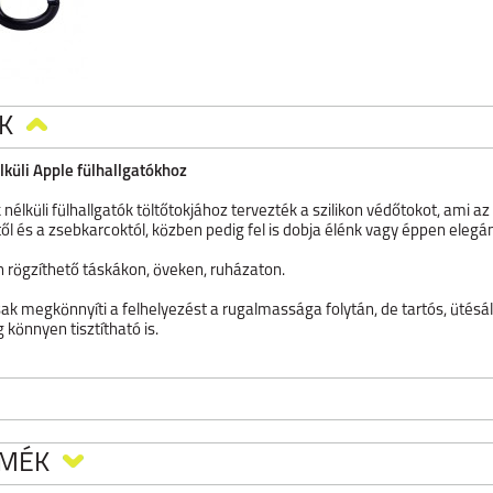
K
küli Apple fülhallgatókhoz
 nélküli fülhallgatók töltőtokjához tervezték a szilikon védőtokot, ami a
l és a zsebkarcoktól, közben pedig fel is dobja élénk vagy éppen elegán
 rögzíthető táskákon, öveken, ruházaton.
k megkönnyíti a felhelyezést a rugalmassága folytán, de tartós, ütésálló
 könnyen tisztítható is.
RMÉK