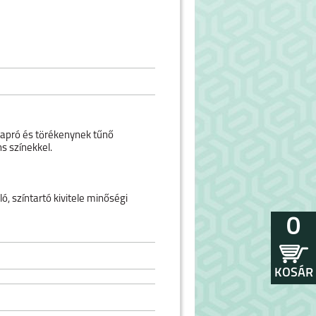
z apró és törékenynek tűnő
s színekkel.
, színtartó kivitele minőségi
0
KOSÁR