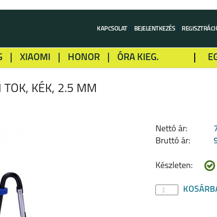
KAPCSOLAT
BEJELENTKEZÉS
REGISZTRÁCI
G
XIAOMI
HONOR
ÓRA KIEG.
E
LME
ALCATEL
GOOGLE
SONY
 TOK, KÉK, 2.5 MM
Nettó ár:
Bruttó ár:
Készleten:
KOSÁRB