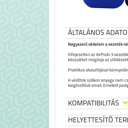
ÁLTALÁNOS ADATO
Nagyszerű védelem a vezeték nél
Kifejezetten az AirPods 3 vezeték
készüléket megóvja az ütődésektő
Praktikus akasztójával könnyedén
A védőtok szilikon anyaga nem csa
kiegészítővé emeli. Emellett pedig
KOMPATIBILITÁS
HELYETTESÍTŐ TE