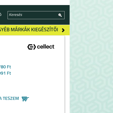
Ó
GYÉB MÁRKÁK KIEGÉSZÍTŐI
780 Ft
991 Ft
A TESZEM