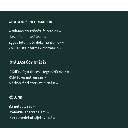
ÁLTALÁNOS INFORMÁCIÓK
Általános szerződési feltételek »
Használati utasítások »
Egyéb letölthető dokumentumok »
XML árlista / termékinformáció »
JÓTÁLLÁSI ÜGYINTÉZÉS
Jótállási ügyintézés - jegyzőkönyvek »
RMA folyamat leírása »
Márkánkénti szervízek listája »
RÓLUNK
Bemutatkozás »
Weboldal adatvédelem »
Panaszvédelmi tájékoztató »