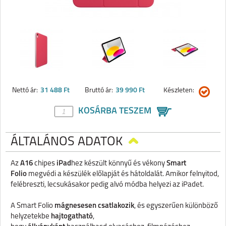
Nettó ár:
31 488 Ft
Bruttó ár:
39 990 Ft
Készleten:
KOSÁRBA TESZEM
ÁLTALÁNOS ADATOK
Az
A16
chipes
iPad
hez készült könnyű és vékony
Smart
Folio
megvédi a készülék előlapját és hátoldalát. Amikor felnyitod,
felébreszti, lecsukásakor pedig alvó módba helyezi az iPadet.
A Smart Folio
mágnesesen csatlakozik
, és egyszerűen különböző
helyzetekbe
hajtogatható
,