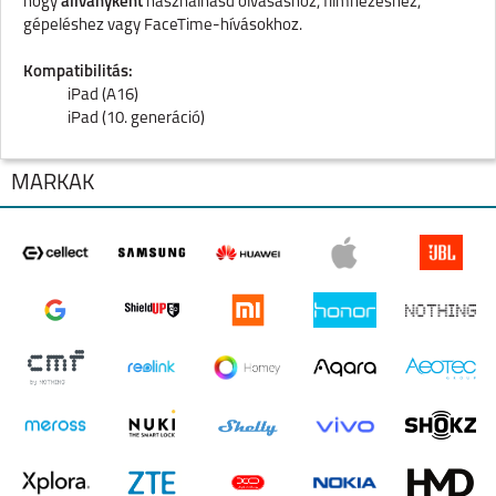
hogy
állványként
használhasd olvasáshoz, filmnézéshez,
gépeléshez vagy FaceTime-hívásokhoz.
Kompatibilitás:
iPad (A16)
iPad (10. generáció)
MÁRKÁK