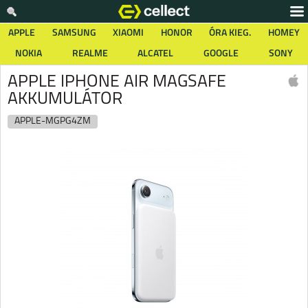
APPLE
SAMSUNG
XIAOMI
HONOR
ÓRA KIEG.
HOMEY
NOKIA
REALME
ALCATEL
GOOGLE
SONY
APPLE IPHONE AIR MAGSAFE
AKKUMULÁTOR
APPLE-MGPG4ZM