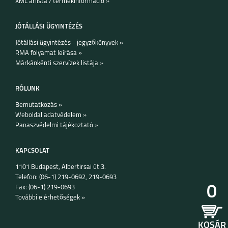
XML árlista / termékinformáció »
JÓTÁLLÁSI ÜGYINTÉZÉS
Jótállási ügyintézés - jegyzőkönyvek »
RMA folyamat leírása »
Márkánkénti szervízek listája »
IPHONE 15 PRO MAX
IPHONE 15 PLUS
IPHONE 15 PRO
RÓLUNK
Bemutatkozás »
Weboldal adatvédelem »
Panaszvédelmi tájékoztató »
KAPCSOLAT
1101 Budapest, Albertirsai út 3.
IPHONE 15
IPHONE 14 PRO MAX
IPHONE 14 PLUS
Telefon: (06-1) 219-0692, 219-0693
0
Fax: (06-1) 219-0693
További elérhetőségek »
KOSÁR