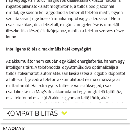
nap végéig. Az intuitív mágneses kialakításnak köszönhetően a
rögzítés pillanatok alatt megtörténik, a töltés pedig azonnal
elindul, így sosem kell aggódnod a lemerült telefon miatt, legyen
szó utazásról, egy hosszú munkanapról vagy videózásról. Nem
csak praktikus, de a letisztult, elegáns megjelenése is remekül
illeszkedik a készülék dizájnjához, mintha a telefon szerves része
lenne.
Intelligens töltés a maximális hatékonyságért
Az akkumulátor nem csupán egy külső energiaforrás, hanem egy
intelligens társ. A telefonoddal együttműködve optimalizálja a
töltési folyamatot, automatikusan kiválasztva a legjobb időpontot
a töltésre. Így védi a telefon akkumulátorát és maximalizálja az
élettartamát. Ha extra gyors töltésre van szükséged, csak
csatlakoztasd a MagSafe akkumulátort egy megfelelő töltőhöz,
és a telefonod és a külső akku is gyorsan feltöltődik, akár
egyszerre is. Ráadásul a töltés állapotát bármikor ellenőrizheted a
telefonod képernyőjén.
KOMPATIBILITÁS
Termék specifikációk
·
MÁRKÁK
Csatlakoztatás:
MagSafe (mágneses)