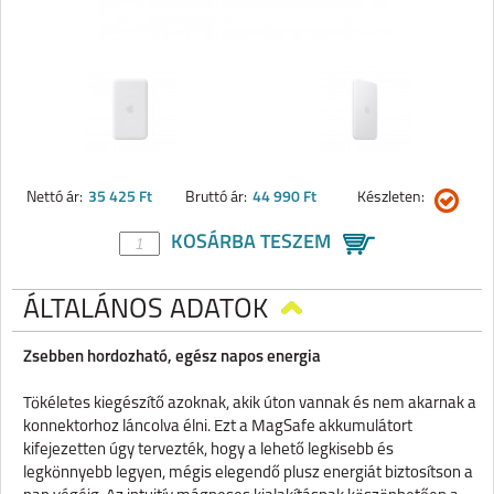
Nettó ár:
35 425 Ft
Bruttó ár:
44 990 Ft
Készleten:
KOSÁRBA TESZEM
ÁLTALÁNOS ADATOK
Zsebben hordozható, egész napos energia
Tökéletes kiegészítő azoknak, akik úton vannak és nem akarnak a
konnektorhoz láncolva élni. Ezt a MagSafe akkumulátort
kifejezetten úgy tervezték, hogy a lehető legkisebb és
legkönnyebb legyen, mégis elegendő plusz energiát biztosítson a