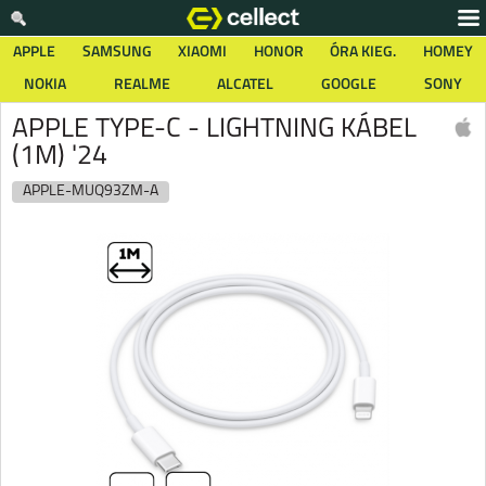
APPLE
SAMSUNG
XIAOMI
HONOR
ÓRA KIEG.
HOMEY
NOKIA
REALME
ALCATEL
GOOGLE
SONY
APPLE TYPE-C - LIGHTNING KÁBEL
(1M) '24
APPLE-MUQ93ZM-A