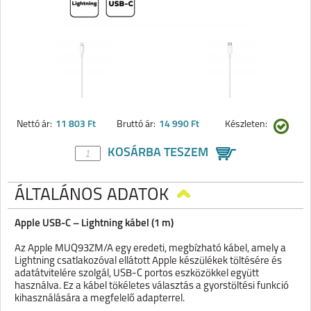
Nettó ár:
11 803 Ft
Bruttó ár:
14 990 Ft
Készleten:
KOSÁRBA TESZEM
ÁLTALÁNOS ADATOK
Apple USB-C – Lightning kábel (1 m)
Az Apple MUQ93ZM/A egy eredeti, megbízható kábel, amely a
Lightning csatlakozóval ellátott Apple készülékek töltésére és
adatátvitelére szolgál, USB-C portos eszközökkel együtt
használva. Ez a kábel tökéletes választás a gyorstöltési funkció
kihasználására a megfelelő adapterrel.