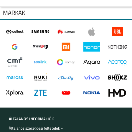
MÁRKÁK
IPHONE 17 PRO MAX
IPHONE 17 PRO
IPHONE AIR
IPHONE 17
IPHONE 16E
IPHONE 16 PRO MAX
ÁLTALÁNOS INFORMÁCIÓK
Általános szerződési feltételek »