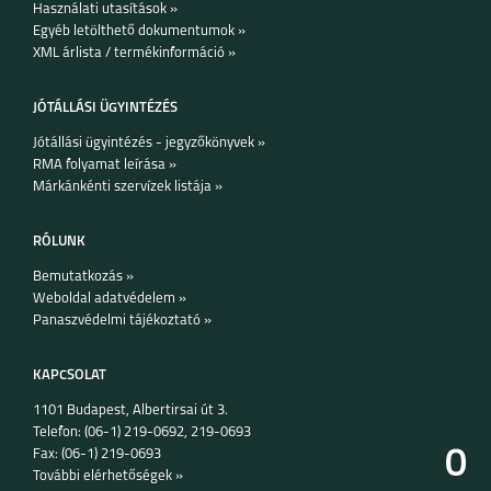
Használati utasítások »
Egyéb letölthető dokumentumok »
IPHONE 16 PLUS
IPHONE 16 PRO
IPHONE 16
XML árlista / termékinformáció »
JÓTÁLLÁSI ÜGYINTÉZÉS
Jótállási ügyintézés - jegyzőkönyvek »
RMA folyamat leírása »
Márkánkénti szervízek listája »
IPHONE 15 PRO MAX
IPHONE 15 PLUS
IPHONE 15 PRO
RÓLUNK
Bemutatkozás »
Weboldal adatvédelem »
Panaszvédelmi tájékoztató »
KAPCSOLAT
1101 Budapest, Albertirsai út 3.
IPHONE 15
IPHONE 14 PRO MAX
IPHONE 14 PLUS
Telefon: (06-1) 219-0692, 219-0693
0
Fax: (06-1) 219-0693
További elérhetőségek »