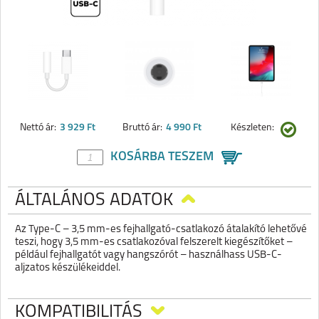
Nettó ár:
3 929 Ft
Bruttó ár:
4 990 Ft
Készleten:
KOSÁRBA TESZEM
ÁLTALÁNOS ADATOK
Az Type-C – 3,5 mm-es fejhallgató-csatlakozó átalakító lehetővé
teszi, hogy 3,5 mm-es csatlakozóval felszerelt kiegészítőket –
például fejhallgatót vagy hangszórót – használhass USB-C-
aljzatos készülékeiddel.
KOMPATIBILITÁS