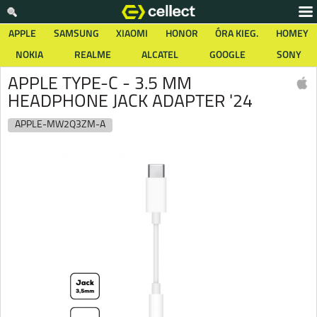
APPLE
SAMSUNG
XIAOMI
HONOR
ÓRA KIEG.
HOMEY
NOKIA
REALME
ALCATEL
GOOGLE
SONY
APPLE TYPE-C - 3.5 MM
HEADPHONE JACK ADAPTER '24
APPLE-MW2Q3ZM-A