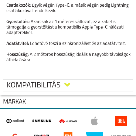
Csatlakozók:
Egyik végén Type-C, a másik végén pedig Lightning
csatlakozóval rendelkezik.
Gyorstöltés:
Akárcsak az 1 méteres változat, ez a kábel is
támogatja a gyorstöltést a kompatibilis Apple Type-C hálózati
adapterekkel.
Adatátvitel:
Lehetővé teszi a szinkronizálást és az adatátvitelt.
Hosszúság:
A 2 méteres hosszúság ideális a nagyobb távolságok
áthidalására.
KOMPATIBILITÁS
MÁRKÁK
IPHONE 17 PRO MAX
IPHONE 17 PRO
IPHONE AIR