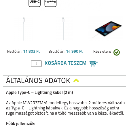
Nettó ár:
11 803 Ft
Bruttó ár:
14 990 Ft
Készleten:
KOSÁRBA TESZEM
ÁLTALÁNOS ADATOK
Apple Type-C – Lightning kábel (2 m)
Az Apple MW2R3ZM/A modell egy hosszabb, 2 méteres változata
az Type-C – Lightning kábelnek. Ez a nagyobb hosszúság extra
rugalmasságot biztosít, ha a töltő messzebb van a készülékedtől.
Főbb jellemzők: