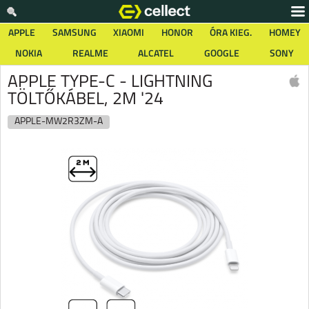
APPLE
SAMSUNG
XIAOMI
HONOR
ÓRA KIEG.
HOMEY
NOKIA
REALME
ALCATEL
GOOGLE
SONY
APPLE TYPE-C - LIGHTNING
TÖLTŐKÁBEL, 2M '24
APPLE-MW2R3ZM-A