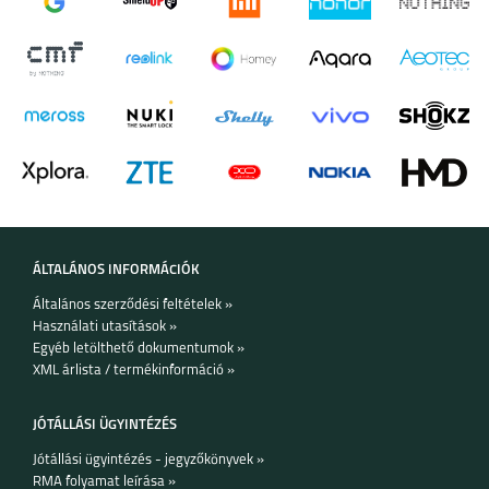
IPHONE 17
IPHONE 16E
IPHONE 16 PRO MAX
ÁLTALÁNOS INFORMÁCIÓK
Általános szerződési feltételek »
Használati utasítások »
Egyéb letölthető dokumentumok »
IPHONE 16 PRO
IPHONE 16
IPHONE 15 PRO MAX
XML árlista / termékinformáció »
JÓTÁLLÁSI ÜGYINTÉZÉS
Jótállási ügyintézés - jegyzőkönyvek »
RMA folyamat leírása »