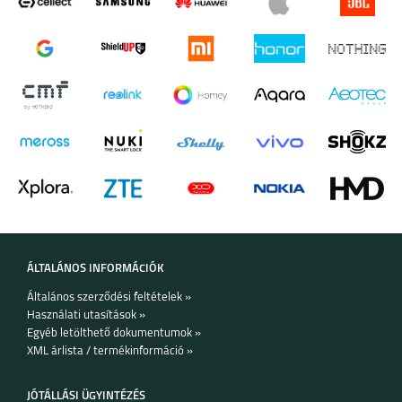
ÁLTALÁNOS INFORMÁCIÓK
Általános szerződési feltételek »
Használati utasítások »
Egyéb letölthető dokumentumok »
XML árlista / termékinformáció »
JÓTÁLLÁSI ÜGYINTÉZÉS