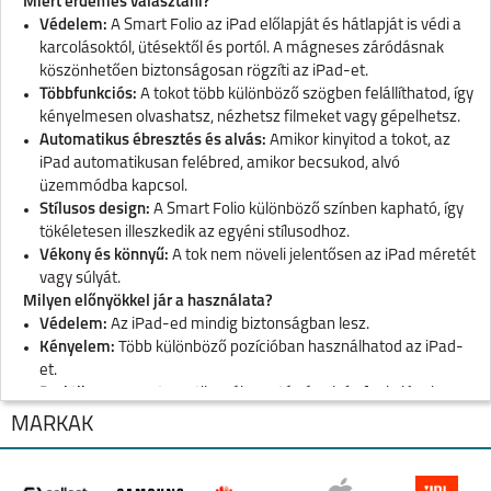
Miért érdemes választani?
Védelem:
A Smart Folio az iPad előlapját és hátlapját is védi a
karcolásoktól, ütésektől és portól. A mágneses záródásnak
köszönhetően biztonságosan rögzíti az iPad-et.
Többfunkciós:
A tokot több különböző szögben felállíthatod, így
kényelmesen olvashatsz, nézhetsz filmeket vagy gépelhetsz.
Automatikus ébresztés és alvás:
Amikor kinyitod a tokot, az
iPad automatikusan felébred, amikor becsukod, alvó
üzemmódba kapcsol.
Stílusos design:
A Smart Folio különböző színben kapható, így
tökéletesen illeszkedik az egyéni stílusodhoz.
Vékony és könnyű:
A tok nem növeli jelentősen az iPad méretét
vagy súlyát.
Milyen előnyökkel jár a használata?
Védelem:
Az iPad-ed mindig biztonságban lesz.
Kényelem:
Több különböző pozícióban használhatod az iPad-
et.
Praktikum:
Az automatikus ébresztés és alvás funkciónak
köszönhetően energiát takaríthatsz meg.
MÁRKÁK
Stílus:
Az iPad-ed még stílusosabb lesz.