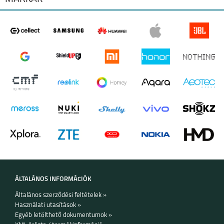
Az aramid és a karbon rendkívül tartós anyagok, így a tok hosszú
élettartamú.
A tok ellenáll a kopásnak és a sérüléseknek, így hosszú ideig megőrzi
újszerű állapotát.
Tökéletes választás:
IPHONE 16
Azoknak, akik a legmagasabb szintű védelmet keresik a telefonjuk
számára.
Azoknak, akik értékelik a prémium minőséget és a stílusos
megjelenést.
Azoknak, akik sokat utaznak, vagy extrém körülmények között
használják a telefonjukat.
Azoknak, akik egy tartós és megbízható tokot szeretnének.
ÁLTALÁNOS INFORMÁCIÓK
Általános szerződési feltételek »
Használati utasítások »
Egyéb letölthető dokumentumok »