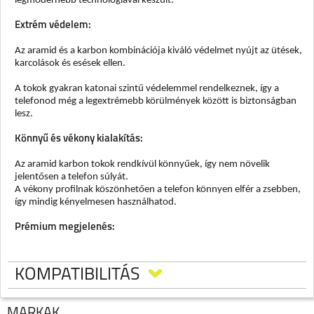
legmodernebb technológiával készült.
Extrém védelem:
Az aramid és a karbon kombinációja kiváló védelmet nyújt az ütések,
karcolások és esések ellen.
A tokok gyakran katonai szintű védelemmel rendelkeznek, így a
telefonod még a legextrémebb körülmények között is biztonságban
lesz.
Könnyű és vékony kialakítás:
Az aramid karbon tokok rendkívül könnyűek, így nem növelik
jelentősen a telefon súlyát.
A vékony profilnak köszönhetően a telefon könnyen elfér a zsebben,
így mindig kényelmesen használhatod.
Prémium megjelenés:
A karbon szőtt mintázata elegáns és modern megjelenést kölcsönöz a
telefonodnak.
KOMPATIBILITÁS
Tartósság:
MÁRKÁK