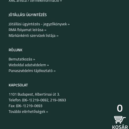
XML árlista / termékinformáció »
JÓTÁLLÁSI ÜGYINTÉZÉS
Jótállási ügyintézés - jegyzőkönyvek »
RMA folyamat leírása »
Márkánkénti szervízek listája »
RÓLUNK
Bemutatkozás »
Weboldal adatvédelem »
Panaszvédelmi tájékoztató »
KAPCSOLAT
1101 Budapest, Albertirsai út 3.
Telefon: (06-1) 219-0692, 219-0693
0
Fax: (06-1) 219-0693
További elérhetőségek »
KOSÁR