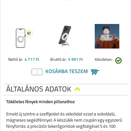
Nettó ár:
4 717 Ft
Bruttó ár:
5 991 Ft
Készleten:
KOSÁRBA TESZEM
ÁLTALÁNOS ADATOK
Tökéletes fények minden pillanathoz
Emeld új szintre a szelfijeidet és videóidat ezzel a sokoldalú,
mágneses segédfénnyel. A készülék nem csupán egy egyszerű
fényforrás: a precíziós tekerőgombok segítségével 5 és 100