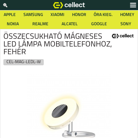
APPLE
SAMSUNG
XIAOMI
HONOR
ÓRA KIEG.
HOMEY
NOKIA
REALME
ALCATEL
GOOGLE
SONY
ÖSSZECSUKHATÓ MÁGNESES
LED LÁMPA MOBILTELEFONHOZ,
FEHÉR
CEL-MAG-LEDL-W