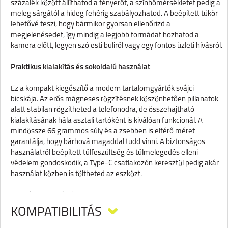
százalék között állíthatod a fényerőt, a színhőmérsékletet pedig a
meleg sárgától a hideg fehérig szabályozhatod. A beépített tükör
lehetővé teszi, hogy bármikor gyorsan ellenőrizd a
megjelenésedet, így mindig a legjobb formádat hozhatod a
kamera előtt, legyen szó esti buliról vagy egy fontos üzleti hívásról.
Praktikus kialakítás és sokoldalú használat
Ez a kompakt kiegészítő a modern tartalomgyártók svájci
bicskája. Az erős mágneses rögzítésnek köszönhetően pillanatok
alatt stabilan rögzítheted a telefonodra, de összehajtható
kialakításának hála asztali tartóként is kiválóan funkcionál. A
mindössze 66 grammos súly és a zsebben is elférő méret
garantálja, hogy bárhová magaddal tudd vinni. A biztonságos
használatról beépített túlfeszültség és túlmelegedés elleni
védelem gondoskodik, a Type-C csatlakozón keresztül pedig akár
használat közben is töltheted az eszközt.
Termékspecifikációk
·
Anyaghasználat: ABS, cink ötvözet és szilikon panel
KOMPATIBILITÁS
·
Fényerő állítás: 5 és 100 százalék között