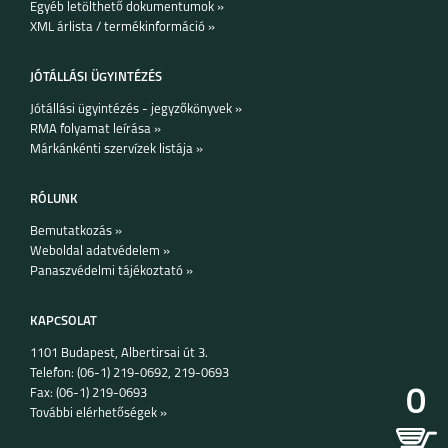
Egyéb letölthető dokumentumok »
SAMSUNG GALAXY
SAMSUNG GALAXY
SAMSUNG GALAXY
XML árlista / termékinformáció »
S26
S26 PLUS
S26 ULTRA
JÓTÁLLÁSI ÜGYINTÉZÉS
Jótállási ügyintézés - jegyzőkönyvek »
RMA folyamat leírása »
Márkánkénti szervízek listája »
SAMSUNG GALAXY
SAMSUNG GALAXY
SAMSUNG GALAXY
RÓLUNK
A27
A37
A57
Bemutatkozás »
Weboldal adatvédelem »
Panaszvédelmi tájékoztató »
KAPCSOLAT
1101 Budapest, Albertirsai út 3.
XIAOMI REDMI NOTE
XIAOMI REDMI NOTE
XIAOMI REDMI NOTE
15 PRO 5G
15 PRO PLUS 5G
15 5G
Telefon: (06-1) 219-0692, 219-0693
0
Fax: (06-1) 219-0693
További elérhetőségek »