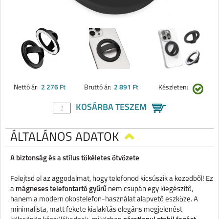
Nettó ár:
2 276 Ft
Bruttó ár:
2 891 Ft
Készleten:
KOSÁRBA TESZEM
ÁLTALÁNOS ADATOK
A biztonság és a stílus tökéletes ötvözete
Felejtsd el az aggodalmat, hogy telefonod kicsúszik a kezedből! Ez
a
mágneses telefontartó gyűrű
nem csupán egy kiegészítő,
hanem a modern okostelefon-használat alapvető eszköze. A
minimalista, matt fekete kialakítás elegáns megjelenést