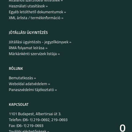
Általános szerződési feltételek »
Használati utasítások »
Egyéb letölthető dokumentumok »
XML árlista / termékinformáció »
JÓTÁLLÁSI ÜGYINTÉZÉS
Jótállási ügyintézés - jegyzőkönyvek »
RMA folyamat leírása »
IPHONE 15 PRO MAX
IPHONE 15 PLUS
IPHONE 15 PRO
Márkánkénti szervízek listája »
RÓLUNK
Bemutatkozás »
Weboldal adatvédelem »
Panaszvédelmi tájékoztató »
IPHONE 15
HONOR 600
HONOR 600 PRO
KAPCSOLAT
1101 Budapest, Albertirsai út 3.
Telefon: (06-1) 219-0692, 219-0693
0
Fax: (06-1) 219-0693
További elérhetőségek »