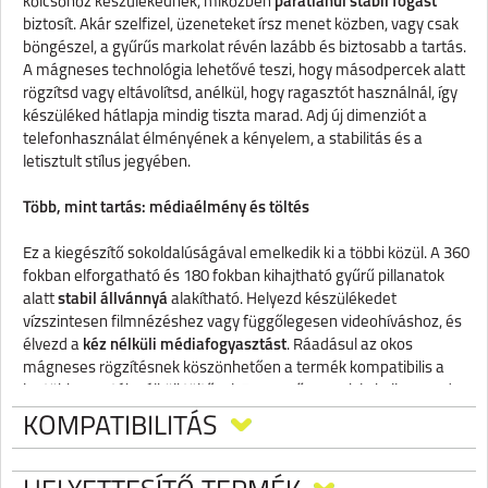
kölcsönöz készülékednek, miközben
páratlanul stabil fogást
biztosít. Akár szelfizel, üzeneteket írsz menet közben, vagy csak
böngészel, a gyűrűs markolat révén lazább és biztosabb a tartás.
A mágneses technológia lehetővé teszi, hogy másodpercek alatt
rögzítsd vagy eltávolítsd, anélkül, hogy ragasztót használnál, így
készüléked hátlapja mindig tiszta marad. Adj új dimenziót a
telefonhasználat élményének a kényelem, a stabilitás és a
letisztult stílus jegyében.
Több, mint tartás: médiaélmény és töltés
Ez a kiegészítő sokoldalúságával emelkedik ki a többi közül. A 360
fokban elforgatható és 180 fokban kihajtható gyűrű pillanatok
alatt
stabil állvánnyá
alakítható. Helyezd készülékedet
vízszintesen filmnézéshez vagy függőlegesen videohíváshoz, és
élvezd a
kéz nélküli médiafogyasztást
. Ráadásul az okos
mágneses rögzítésnek köszönhetően a termék kompatibilis a
legtöbb vezeték nélküli töltővel. Egyszerűen csak le kell venned a
gyűrűt a töltés idejére – nincsenek tokok, amik akadályoznák a
KOMPATIBILITÁS
folyamatot! Ez a diszkrét, de masszív kiegészítő elengedhetetlen
a mindennapi multitaskinghoz és a maximális szórakozáshoz.