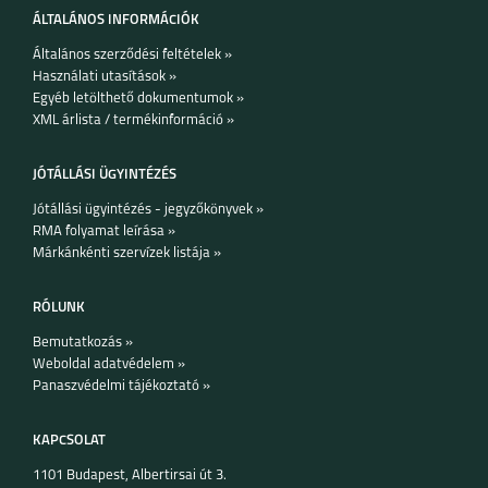
ÁLTALÁNOS INFORMÁCIÓK
Általános szerződési feltételek »
Használati utasítások »
Egyéb letölthető dokumentumok »
XML árlista / termékinformáció »
JÓTÁLLÁSI ÜGYINTÉZÉS
Jótállási ügyintézés - jegyzőkönyvek »
RMA folyamat leírása »
Márkánkénti szervízek listája »
RÓLUNK
Bemutatkozás »
Weboldal adatvédelem »
Panaszvédelmi tájékoztató »
KAPCSOLAT
1101 Budapest, Albertirsai út 3.