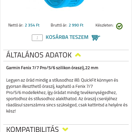
Nettó ár:
2 354 Ft
Bruttó ár:
2 990 Ft
Készleten:
KOSÁRBA TESZEM
ÁLTALÁNOS ADATOK
Garmin Fenix 7/7 Pro/5/6 szilikon óraszíj,22 mm
Legyen az órád mindig a stílusodhoz illő: QuickFit könnyen és
gyorsan illeszthető óraszíj, kapható a Fenix 7/7
Pro/5/6 modellekhez, így órádat mindig tevékenységedhez,
sportodhoz és stílusodhoz alakíthatod. Az óraszíj cseréjéhez
ráadásul szerszámra sincs szükséged, csak kattintsd a helyére és
kész!
KOMPATIBILITÁS