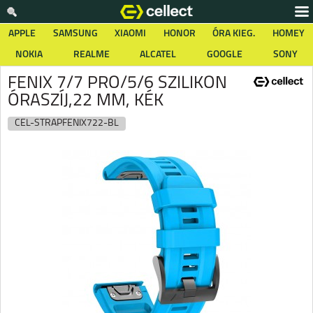
APPLE
SAMSUNG
XIAOMI
HONOR
ÓRA KIEG.
HOMEY
NOKIA
REALME
ALCATEL
GOOGLE
SONY
FENIX 7/7 PRO/5/6 SZILIKON
ÓRASZÍJ,22 MM, KÉK
CEL-STRAPFENIX722-BL