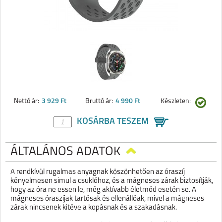
Nettó ár:
3 929 Ft
Bruttó ár:
4 990 Ft
Készleten:
KOSÁRBA TESZEM
ÁLTALÁNOS ADATOK
A rendkívül rugalmas anyagnak köszönhetően az óraszíj
kényelmesen simul a csuklóhoz, és a mágneses zárak biztosítják,
hogy az óra ne essen le, még aktívabb életmód esetén se. A
mágneses óraszíjak tartósak és ellenállóak, mivel a mágneses
zárak nincsenek kitéve a kopásnak és a szakadásnak.