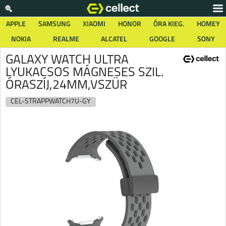
APPLE
SAMSUNG
XIAOMI
HONOR
ÓRA KIEG.
HOMEY
NOKIA
REALME
ALCATEL
GOOGLE
SONY
GALAXY WATCH ULTRA
LYUKACSOS MÁGNESES SZIL.
ÓRASZÍJ,24MM,VSZÜR
CEL-STRAPPWATCH7U-GY