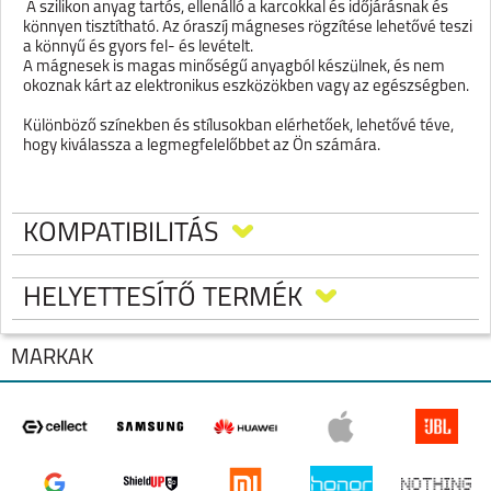
A szilikon anyag tartós, ellenálló a karcokkal és időjárásnak és
könnyen tisztítható. Az óraszíj mágneses rögzítése lehetővé teszi
a könnyű és gyors fel- és levételt.
A mágnesek is magas minőségű anyagból készülnek, és nem
okoznak kárt az elektronikus eszközökben vagy az egészségben.
Különböző színekben és stílusokban elérhetőek, lehetővé téve,
hogy kiválassza a legmegfelelőbbet az Ön számára.
KOMPATIBILITÁS
HELYETTESÍTŐ TERMÉK
MÁRKÁK
GALAXY WATCH ULTRA LYUKACSOS
MÁGNESES SZIL. ÓRASZÍJ,24MM,FEKET
SAMSUNG GALAXY
Az óraszíj mágneses rögzítése lehetővé teszi a
WATCH ULTRA
könnyű és gyors fel- és levételt.
Készleten: