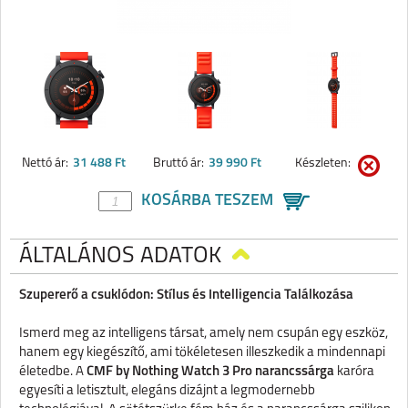
Nettó ár:
31 488 Ft
Bruttó ár:
39 990 Ft
Készleten:
KOSÁRBA TESZEM
ÁLTALÁNOS ADATOK
Szupererő a csuklódon: Stílus és Intelligencia Találkozása
Ismerd meg az intelligens társat, amely nem csupán egy eszköz,
hanem egy kiegészítő, ami tökéletesen illeszkedik a mindennapi
életedbe. A
CMF by Nothing Watch 3 Pro narancssárga
karóra
egyesíti a letisztult, elegáns dizájnt a legmodernebb