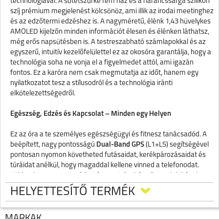
technológiával. A sötétszürke fém ház és a narancssárga szilikon
szíj prémium megjelenést kölcsönöz, ami illik az irodai meetinghez
és az edzőtermi edzéshez is. A nagyméretű, élénk 1,43 hüvelykes
AMOLED kijelzőn minden információt élesen és élénken láthatsz,
még erős napsütésben is. A testreszabható számlapokkal és az
egyszerű, intuitív kezelőfelülettel ez az okosóra garantálja, hogy a
technológia soha ne vonja el a figyelmedet attól, ami igazán
fontos. Ez a karóra nem csak megmutatja az időt, hanem egy
nyilatkozatot tesz a stílusodról és a technológia iránti
elkötelezettségedről.
Egészség, Edzés és Kapcsolat – Minden egy Helyen
Ez az óra a te személyes egészségügyi és fitnesz tanácsadód. A
beépített, nagy pontosságú
Dual-Band GPS
(L1+L5) segítségével
pontosan nyomon követheted futásaidat, kerékpározásaidat és
túráidat anélkül, hogy magaddal kellene vinned a telefonodat.
Több mint 110 sportmódot támogat, így bármilyen aktivitást is
választasz, az óra részletesen rögzíti a teljesítményedet. A nap 24
HELYETTESÍTŐ TERMÉK
órájában figyeli a pulzusszámodat, a véroxigénszintedet (SpO₂), a
stressz-szintedet és az alvásodat, segítve ezzel a tested
jelzéseinek jobb megértését és az edzések optimalizálását. Az
MÁRKÁK
CMF WATCH 3 PRO BY NOTHING (D399),