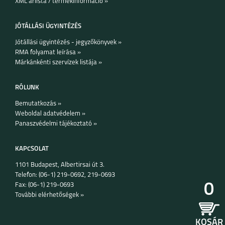
XML árlista / termékinformáció »
válaszok
JÓTÁLLÁSI ÜGYINTÉZÉS
Jótállási ügyintézés - jegyzőkönyvek »
RMA folyamat leírása »
Márkánkénti szervízek listája »
RÓLUNK
Bemutatkozás »
Weboldal adatvédelem »
Panaszvédelmi tájékoztató »
KAPCSOLAT
1101 Budapest, Albertirsai út 3.
Telefon: (06-1) 219-0692, 219-0693
0
Fax: (06-1) 219-0693
További elérhetőségek »
KOSÁR