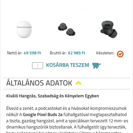
Nettó ár:
49 598 Ft
Bruttó ár:
62 989 Ft
Készleten:
KOSÁRBA TESZEM
ÁLTALÁNOS ADATOK
Kiváló Hangzás, Szabadság és Kényelem Egyben
Élvezd a zenét, a podcastokat és a hívásokat kompromisszumok
nélkül! A
Google Pixel Buds 2a
fülhallgatóval megtapasztalhatod
a tiszta, gazdag hangzást, amit a speciálisan tervezett 12 mm-es
dinamikus hangszórók biztosítanak. A fülhallgatót úgy tervezték,