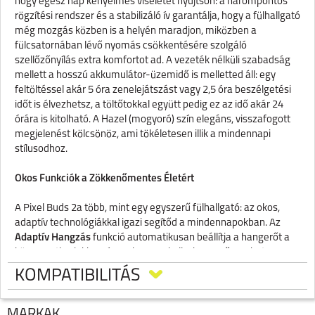
hogy egész nap kényelmes viseletet nyújtson: a hárompontos
rögzítési rendszer és a stabilizáló ív garantálja, hogy a fülhallgató
még mozgás közben is a helyén maradjon, miközben a
fülcsatornában lévő nyomás csökkentésére szolgáló
szellőzőnyílás extra komfortot ad. A vezeték nélküli szabadság
mellett a hosszú akkumulátor-üzemidő is melletted áll: egy
feltöltéssel akár 5 óra zenelejátszást vagy 2,5 óra beszélgetési
időt is élvezhetsz, a töltőtokkal együtt pedig ez az idő akár 24
órára is kitolható. A Hazel (mogyoró) szín elegáns, visszafogott
megjelenést kölcsönöz, ami tökéletesen illik a mindennapi
stílusodhoz.
Okos Funkciók a Zökkenőmentes Életért
A Pixel Buds 2a több, mint egy egyszerű fülhallgató: az okos,
adaptív technológiákkal igazi segítőd a mindennapokban. Az
Adaptív Hangzás
funkció automatikusan beállítja a hangerőt a
környezeti zajokhoz, így soha nem kell a hangerőgombot
keresgélned. A beépített érzékelőknek köszönhetően a
KOMPATIBILITÁS
zenelejátszás automatikusan szünetel, amikor kiveszed a
fülhallgatót a füledből, majd folytatódik, amikor visszateszed.
Ráadásul a Google Asszisztens a segítségedre van anélkül, hogy a
MÁRKÁK