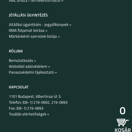
XML árlista / termékinformáció »
·
Okos funkciók:
Google Asszisztens, Adaptív Hangzás,
Valós idejű fordítás
JÓTÁLLÁSI ÜGYINTÉZÉS
·
Töltés:
USB-C
Jótállási ügyintézés - jegyzőkönyvek »
RMA folyamat leírása »
Márkánkénti szervízek listája »
IPHONE 15 PLUS
IPHONE 15 PRO
IPHONE 15
RÓLUNK
Bemutatkozás »
Weboldal adatvédelem »
Panaszvédelmi tájékoztató »
KAPCSOLAT
1101 Budapest, Albertirsai út 3.
HONOR 600
HONOR 600 PRO
HONOR 600 LITE
Telefon: (06-1) 219-0692, 219-0693
0
Fax: (06-1) 219-0693
További elérhetőségek »
KOSÁR