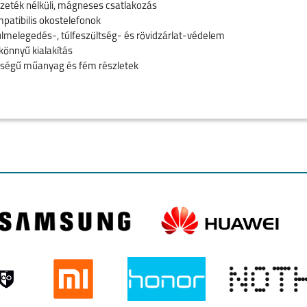
vezeték nélküli, mágneses csatlakozás
mpatibilis okostelefonok
túlmelegedés-, túlfeszültség- és rövidzárlat-védelem
könnyű kialakítás
ségű műanyag és fém részletek