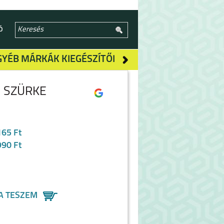
Ó
GYÉB MÁRKÁK KIEGÉSZÍTŐI
 SZÜRKE
165 Ft
990 Ft
A TESZEM