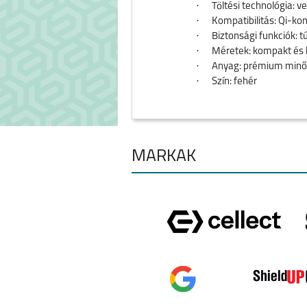
·
Töltési technológia: 
·
Kompatibilitás: Qi-ko
·
Biztonsági funkciók: 
·
Méretek: kompakt és 
·
Anyag: prémium minő
·
Szín: fehér
MÁRKÁK