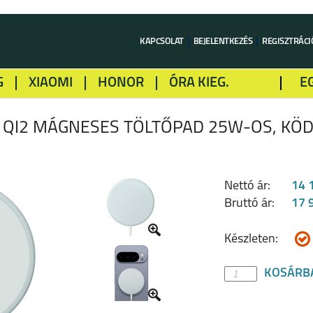
KAPCSOLAT
BEJELENTKEZÉS
REGISZTRÁCI
G
XIAOMI
HONOR
ÓRA KIEG.
E
LME
ALCATEL
GOOGLE
SONY
 QI2 MÁGNESES TÖLTŐPAD 25W-OS, KÖD
Nettó ár:
14 
Bruttó ár:
17 
Készleten:
KOSÁRB