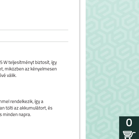
25
W teljes
í
tm
é
nyt biztos
í
t,
í
gy
et, mik
ö
zben az k
é
nyelmesen
ő
v
é
v
á
lik.
mmel rendelkezik, így a
n tölti az akkumulátort, és
ás minden napra.
0