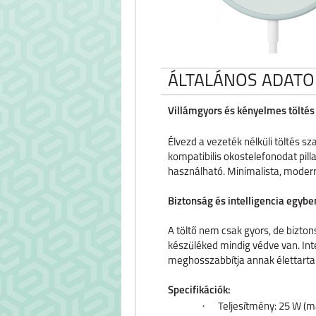
ÁLTALÁNOS ADATO
Villámgyors és kényelmes töltés
Élvezd a vezeték nélküli töltés s
kompatibilis okostelefonodat pilla
haszn
á
lhat
ó
. Minimalista, modern
Biztonság és intelligencia egybe
A töltő nem csak gyors, de bizton
készüléked mindig védve van. Inte
meghosszabbítja annak élettarta
Specifikációk:
·
Teljesítmény: 25
W (m