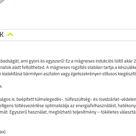
K
zabadságát, ami gyors és egyszerű! Ez a mágneses indukciós töltő akár 
natok alatt felt
ö
ltheted. A m
á
gneses r
ö
gz
í
t
é
s stabilan tartja a k
é
sz
ü
l
é
k
 kialak
í
t
á
sa b
á
rmilyen asztalon vagy
é
jjeliszekr
é
nyen st
í
lusos kieg
é
sz
í
t
n
ságos is: beépített túlmelegedés-, túlfeszültség- és rövidzárlat-védele
lligens töltésvezérlése optimalizálja az energiafelhasználást, hatékonya
mát. Egyszerű használat, megbízható teljesítmény – tökéletes választ
ax)