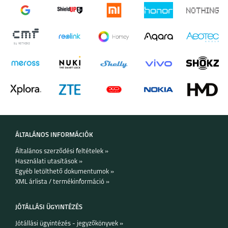
IPHONE 17 PRO MAX
IPHONE 17 PRO
IPHONE AIR
IPHONE 17
IPHONE 16E
IPHONE 16 PRO MAX
ÁLTALÁNOS INFORMÁCIÓK
Általános szerződési feltételek »
Használati utasítások »
Egyéb letölthető dokumentumok »
IPHONE 16 PLUS
IPHONE 16 PRO
IPHONE 16
XML árlista / termékinformáció »
JÓTÁLLÁSI ÜGYINTÉZÉS
Jótállási ügyintézés - jegyzőkönyvek »