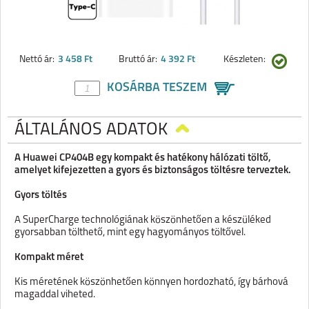
Nettó ár:
3 458 Ft
Bruttó ár:
4 392 Ft
Készleten:
KOSÁRBA TESZEM
ÁLTALÁNOS ADATOK
A Huawei CP404B egy kompakt és hatékony hálózati töltő,
amelyet kifejezetten a gyors és biztonságos töltésre terveztek.
Gyors töltés
A SuperCharge technológiának köszönhetően a készüléked
gyorsabban tölthető, mint egy hagyományos töltővel.
Kompakt méret
Kis méretének köszönhetően könnyen hordozható, így bárhová
magaddal viheted.