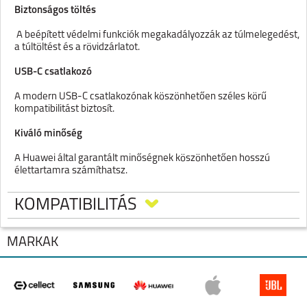
Biztonságos töltés
A beépített védelmi funkciók megakadályozzák az túlmelegedést,
a túltöltést és a rövidzárlatot.
USB-C csatlakozó
A modern USB-C csatlakozónak köszönhetően széles körű
kompatibilitást biztosít.
Kiváló minőség
A Huawei által garantált minőségnek köszönhetően hosszú
élettartamra számíthatsz.
Jellemzők:
KOMPATIBILITÁS
-
Maximális teljesítmény 22W
- USB kimenet
- Töltési áram és feszültség 5V 2A/4.5A
MÁRKÁK
- Bemenet 100V-240V
- SuperCharge
- Túltöltés, rövidzárlat, túlmelegedés és fordított polaritás elleni
védelem