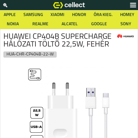
APPLE
SAMSUNG
XIAOMI
HONOR
ÓRA KIEG.
HOMEY
NOKIA
REALME
ALCATEL
GOOGLE
SONY
HUAWEI CP404B SUPERCHARGE
HÁLÓZATI TÖLTŐ 22,5W, FEHÉR
HUA-CHR-CP404B-22-W