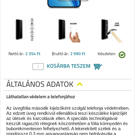
Nettó ár:
2 354 Ft
Bruttó ár:
2 990 Ft
Készleten:
KOSÁRBA TESZEM
ÁLTALÁNOS ADATOK
Láthatatlan védelem a telefonjához
Az üvegfólia második kijelzőként szolgál telefonja védelmében.
Az edzett üveg rendkívül ellenállóvá teszi készüléke kijelzőjét
az ütések és karcolások ellen. A speciális technológiával
készült ragasztó rétegnek köszönhetően a fólia könnyedén és
buborékmentesen felhelyezhető. A lekerekített szélek és a
mindössze 0.3 mm anyagvastagság nem befolyásolja a