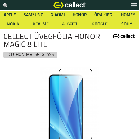
APPLE
SAMSUNG
XIAOMI
HONOR
ÓRA KIEG.
HOMEY
NOKIA
REALME
ALCATEL
GOOGLE
SONY
CELLECT ÜVEGFÓLIA HONOR
MAGIC 8 LITE
LCD-HON-M8L5G-GLASS