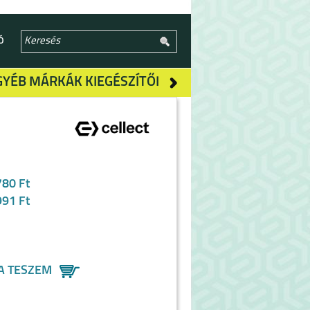
Ó
GYÉB MÁRKÁK KIEGÉSZÍTŐI
780 Ft
991 Ft
A TESZEM