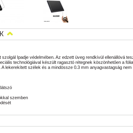
K
 szolgál Ipadje védelmében. Az edzett üveg rendkívül ellenállóvá tesz
peciális technológiával készült ragasztó rétegnek köszönhetően a fól
 A lekerekített szélek és a mindössze 0.3 mm anyagvastagság nem b
látszó
okkal szemben
ödését