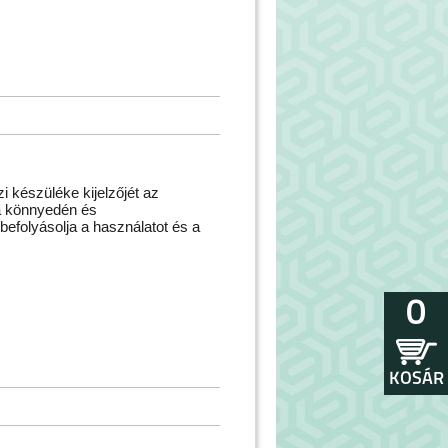
i készüléke kijelzőjét az
ia könnyedén és
efolyásolja a használatot és a
0
KOSÁR