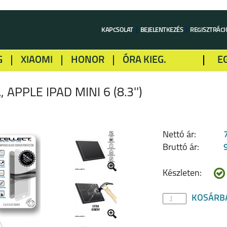
KAPCSOLAT
BEJELENTKEZÉS
REGISZTRÁCI
G
XIAOMI
HONOR
ÓRA KIEG.
E
LME
ALCATEL
GOOGLE
SONY
APPLE IPAD MINI 6 (8.3'')
Nettó ár:
Bruttó ár:
Készleten:
KOSÁRB