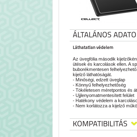
ÁLTALÁNOS ADATO
Láthatatlan védelem
Az üvegfólia második kijelzőként
ütések és karcolások ellen. A s
buborékmentesen felhelyezhető.
kijelző láthatóságát.
-
Minőségi, edzett üveglap
-
Könnyű felhelyezhetőség
-
Tökéletesen méretpontos és át
-
Ujjlenyomatmentesített felület
-
Hatékony védelem a karcolás
-
Nem korlátozza a kijelző műk
KOMPATIBILITÁS