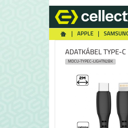
APPLE
SAMSUN
HOMEY
NOKIA
REA
ADATKÁBEL TYPE-C 
MDCU-TYPEC-LIGHTN2BK