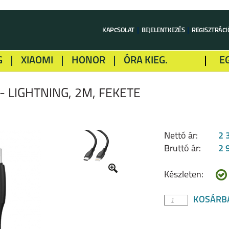
KAPCSOLAT
BEJELENTKEZÉS
REGISZTRÁCI
G
XIAOMI
HONOR
ÓRA KIEG.
E
LME
ALCATEL
GOOGLE
SONY
- LIGHTNING, 2M, FEKETE
Nettó ár:
2 
Bruttó ár:
2 
Készleten:
KOSÁRB