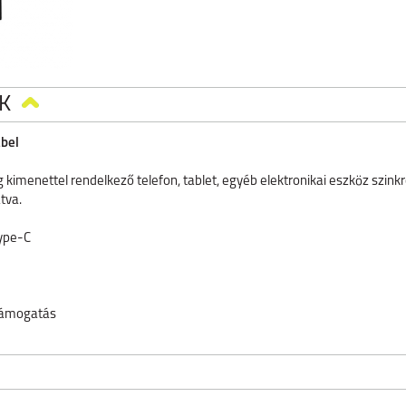
K
ábel
 kimenettel rendelkező telefon, tablet, egyéb elektronikai eszköz szinkr
tva.
Type-C
 támogatás