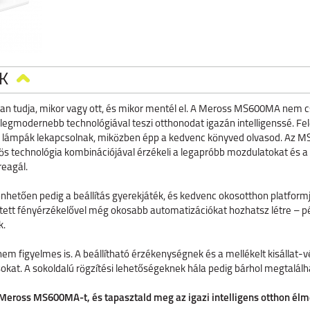
K
san tudja, mikor vagy ott, és mikor mentél el. A Meross MS600MA nem
 legmodernebb technológiával teszi otthonodat igazán intelligenssé. Fele
 a lámpák lekapcsolnak, miközben épp a kedvenc könyved olvasod. Az 
ös technológia kombinációjával érzékeli a legapróbb mozdulatokat és a st
reagál.
nhetően pedig a beállítás gyerekjáték, és kedvenc okosotthon platfor
tett fényérzékelővel még okosabb automatizációkat hozhatsz létre – 
k.
 figyelmes is. A beállítható érzékenységnek és a mellékelt kisállat
okat. A sokoldalú rögzítési lehetőségeknek hála pedig bárhol megtalálha
 Meross MS600MA-t, és tapasztald meg az igazi intelligens otthon élm