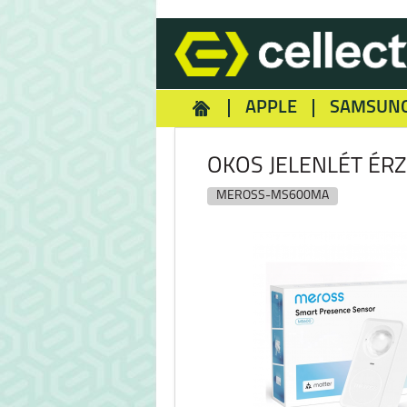
APPLE
SAMSUN
HOMEY
NOKIA
REA
OKOS JELENLÉT ÉR
MEROSS-MS600MA