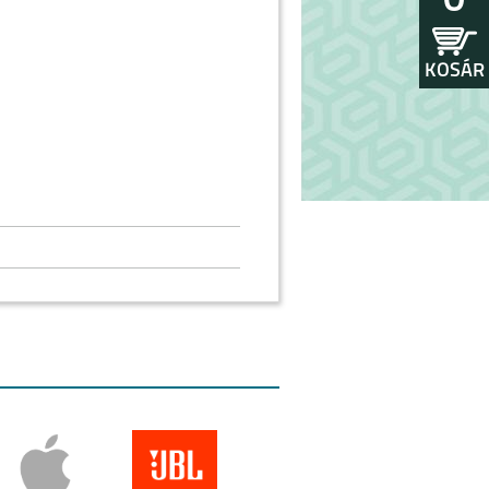
0
KOSÁR