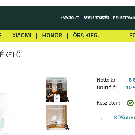
KAPCSOLAT
BEJELENTKEZÉS
REGISZTRÁCI
G
XIAOMI
HONOR
ÓRA KIEG.
E
LME
ALCATEL
GOOGLE
SONY
ZÉKELŐ
Nettó ár:
8 
Bruttó ár:
10 
Készleten:
KOSÁRB