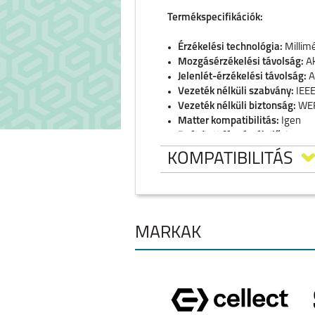
Termékspecifikációk:
Érzékelési technológia:
Millimé
Mozgásérzékelési távolság:
Ak
Jelenlét-érzékelési távolság:
A
Vezeték nélküli szabvány:
IEEE
Vezeték nélküli biztonság:
WEP
Matter kompatibilitás:
Igen
Beépített fényérzékelő:
Igen
Állítható érzékelési távolság:
I
KOMPATIBILITÁS
Állítható távollét-megerősítési
Érzékelési módok:
Biológiai és
Kisállat-védő pajzs:
Tartozék
Rögzítés:
Öntapadós rögzítő és
Bemenet:
5V~, 1A (USB-C)
MÁRKÁK
Működési hőmérséklet:
-10°C 
Működési páratartalom:
20% -
Méretek:
75.4 x 34.7 x 38.4 m
IPHONE 17 PRO MAX
IPHONE 17 PR
Tanúsítványok:
CE, FCC, IC, WE