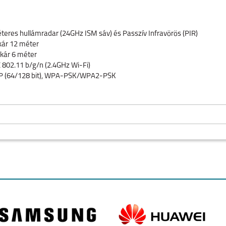
teres hullámradar (24GHz ISM sáv) és Passzív Infravörös (PIR)
ár 12 méter
kár 6 méter
 802.11 b/g/n (2.4GHz Wi-Fi)
 (64/128 bit), WPA-PSK/WPA2-PSK
gen
 idő:
Igen
 Biztonsági mód
 360°-ban forgatható, 180°-ban dönthető talp
- 45°C
 95% RH (nem lecsapódó)
m
O
IPHONE AIR
IPHONE 17
IPHONE 16E
EE