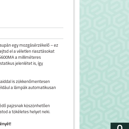
 csupán egy mozgásérzékelő – ez
jtsd el a véletlen riasztásokat
MS600MA a milliméteres
atikus jelenlétet is, így
mjaiddal is zökkenőmentesen
például a lámpák automatikusan
-védő pajzsnak köszönhetően
tod a tökéletes helyet neki.
ényét!