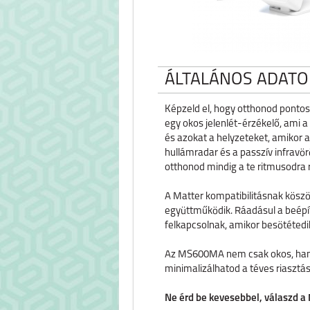
ÁLTALÁNOS ADATO
Képzeld el, hogy otthonod ponto
egy okos jelenlét-érzékelő, ami a
és azokat a helyzeteket, amikor
hullámradar és a passzív infravör
otthonod mindig a te ritmusodra 
A Matter kompatibilitásnak köszö
együttműködik. Ráadásul a beépí
felkapcsolnak, amikor besötétedi
Az MS600MA nem csak okos, hanem
minimalizálhatod a téves riasztás
Ne érd be kevesebbel, válaszd a