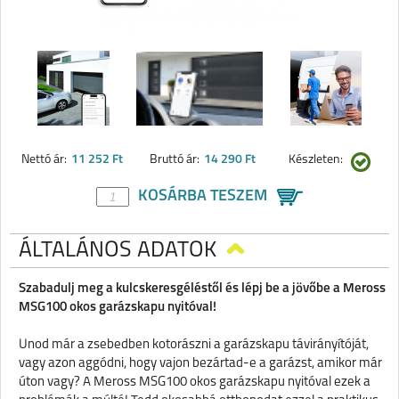
Nettó ár:
11 252 Ft
Bruttó ár:
14 290 Ft
Készleten:
KOSÁRBA TESZEM
ÁLTALÁNOS ADATOK
Szabadulj meg a kulcskeresgéléstől és lépj be a jövőbe a Meross
MSG100 okos garázskapu nyitóval!
Unod már a zsebedben kotorászni a garázskapu távirányítóját,
vagy azon aggódni, hogy vajon bezártad-e a garázst, amikor már
úton vagy? A Meross MSG100 okos garázskapu nyitóval ezek a