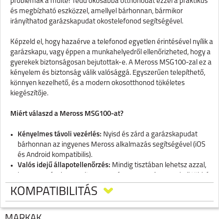
problémák a múlté! Tedd okosabbá otthonodat ezzel a praktikus
és megbízható eszközzel, amellyel bárhonnan, bármikor
irányíthatod garázskapudat okostelefonod segítségével.
Képzeld el, hogy hazaérve a telefonod egyetlen érintésével nyílik a
garázskapu, vagy éppen a munkahelyedről ellenőrizheted, hogy a
gyerekek biztonságosan bejutottak-e. A Meross MSG100-zal ez a
kényelem és biztonság válik valósággá. Egyszerűen telepíthető,
könnyen kezelhető, és a modern okosotthonod tökéletes
kiegészítője.
Miért válaszd a Meross MSG100-at?
Kényelmes távoli vezérlés:
Nyisd és zárd a garázskapudat
bárhonnan az ingyenes Meross alkalmazás segítségével (iOS
és Android kompatibilis).
Valós idejű állapotellenőrzés:
Mindig tisztában lehetsz azzal,
hogy a garázskapu nyitva vagy zárva van-e, így nem kell többé
aggódnod.
KOMPATIBILITÁS
Értesítések:
Kapj azonnali értesítéseket, ha a garázskapu
kinyílik vagy bezárul.
Hangvezérlés:
Kompatibilis a népszerű hangasszisztensekkel,
MÁRKÁK