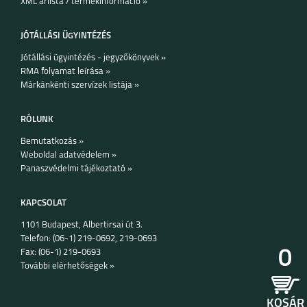
XML árlista / termékinformáció »
weboldalunkon)
Alkalmazás:
Meross (iOS és Android)
Hangvezérlés:
Amazon Alexa, Google Assistant, SmartThings
JÓTÁLLÁSI ÜGYINTÉZÉS
Tanúsítványok:
CE, RoHS
Jótállási ügyintézés - jegyzőkönyvek »
RMA folyamat leírása »
Márkánkénti szervízek listája »
IPHONE 15 PRO MAX
IPHONE 15 PLUS
IPHONE 15 PRO
RÓLUNK
Bemutatkozás »
Weboldal adatvédelem »
Panaszvédelmi tájékoztató »
KAPCSOLAT
1101 Budapest, Albertirsai út 3.
IPHONE 15
IPHONE 14 PRO MAX
IPHONE 14 PLUS
Telefon: (06-1) 219-0692, 219-0693
0
Fax: (06-1) 219-0693
További elérhetőségek »
KOSÁR