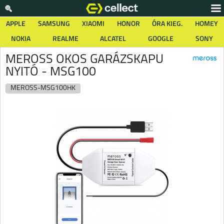
APPLE
SAMSUNG
XIAOMI
HONOR
ÓRA KIEG.
HOMEY
NOKIA
REALME
ALCATEL
GOOGLE
SONY
MEROSS OKOS GARÁZSKAPU
NYITÓ - MSG100
MEROSS-MSG100HK