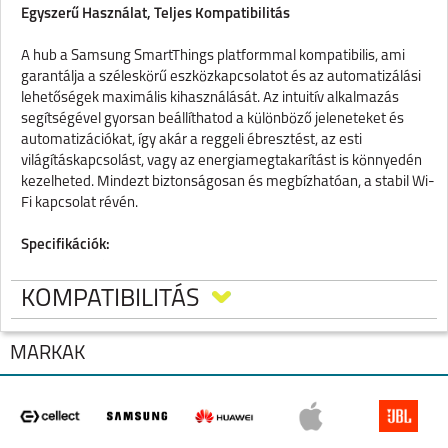
Egyszerű Használat, Teljes Kompatibilitás
A hub a Samsung SmartThings platformmal kompatibilis, ami
garantálja a széleskörű eszközkapcsolatot és az automatizálási
lehetőségek maximális kihasználását. Az intuitív alkalmazás
segítségével gyorsan beállíthatod a különböző jeleneteket és
automatizációkat, így akár a reggeli ébresztést, az esti
világításkapcsolást, vagy az energiamegtakarítást is könnyedén
kezelheted. Mindezt biztonságosan és megbízhatóan, a stabil Wi-
Fi kapcsolat révén.
Specifikációk:
·
Típus: Smart Wi-Fi Hub
·
Modell: MSH400HK
KOMPATIBILITÁS
·
Kompatibilitás: Samsung SmartThings, Meross
okoseszközök
MÁRKÁK
·
Csatlakozás: Wi-Fi 2.4 GHz
·
Feszültség: 100–240 V
·
Méretek: 80 x 80 x 25 mm
·
Szín: Fehér
·
Automatizálás: Igen, SmartThings alkalmazáson