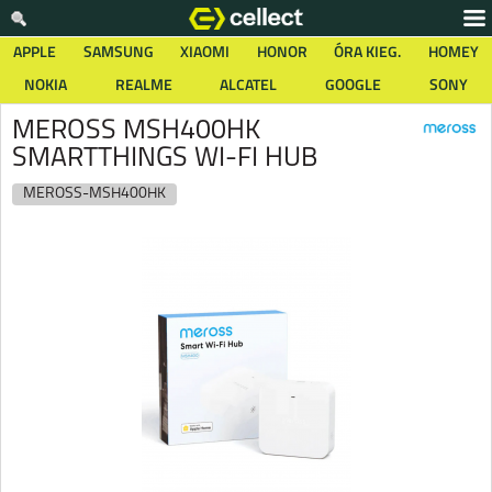
APPLE
SAMSUNG
XIAOMI
HONOR
ÓRA KIEG.
HOMEY
NOKIA
REALME
ALCATEL
GOOGLE
SONY
MEROSS MSH400HK
SMARTTHINGS WI-FI HUB
MEROSS-MSH400HK