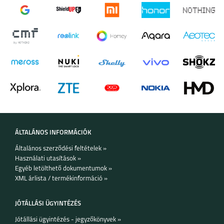
keresztül
IPHONE 17 PRO MAX
IPHONE 17 PRO
IPHONE AIR
·
Energiafogyasztás: Alacsony
IPHONE 17
IPHONE 16E
IPHONE 16 PRO MAX
ÁLTALÁNOS INFORMÁCIÓK
Általános szerződési feltételek »
Használati utasítások »
Egyéb letölthető dokumentumok »
IPHONE 16 PLUS
IPHONE 16 PRO
IPHONE 16
XML árlista / termékinformáció »
JÓTÁLLÁSI ÜGYINTÉZÉS
Jótállási ügyintézés - jegyzőkönyvek »