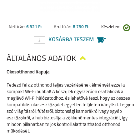
Nettó ár:
6 921 Ft
Bruttó ár:
8 790 Ft
Készleten:
KOSÁRBA TESZEM
ÁLTALÁNOS ADATOK
Okosotthonod Kapuja
Fedezd fel az otthonod teljes vezérlésének élményét ezzel a
kompakt Wi-Fi hubbal! A készülék egyszerűen csatlakozik a
meglévő Wi-Fi hálózatodhoz, és lehetővé teszi, hogy az összes
kompatibilis okoseszközödet egyetlen felületen irányítsd. Legyen
szó világításról, fűtésről, biztonsági kamerákról vagy egyéb
eszközökről, a hub biztosítja a zökkenőmentes integrációt, így
minden pillanatban teljes kontroll alatt tarthatod otthonod
működését.