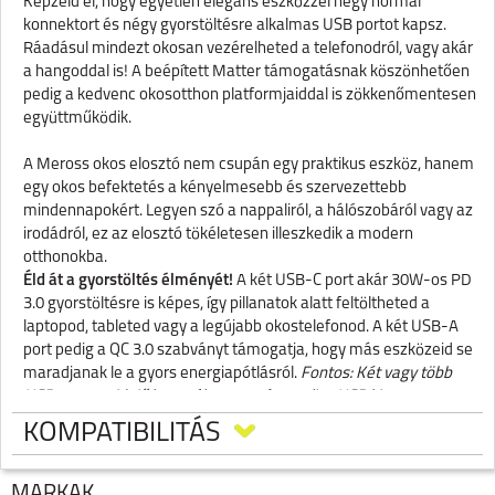
Képzeld el, hogy egyetlen elegáns eszközzel négy normál
konnektort és négy gyorstöltésre alkalmas USB portot kapsz.
Ráadásul mindezt okosan vezérelheted a telefonodról, vagy akár
a hangoddal is! A beépített Matter támogatásnak köszönhetően
pedig a kedvenc okosotthon platformjaiddal is zökkenőmentesen
együttműködik.
A Meross okos elosztó nem csupán egy praktikus eszköz, hanem
egy okos befektetés a kényelmesebb és szervezettebb
mindennapokért. Legyen szó a nappaliról, a hálószobáról vagy az
irodádról, ez az elosztó tökéletesen illeszkedik a modern
otthonokba.
Éld át a gyorstöltés élményét!
A két USB-C port akár 30W-os PD
3.0 gyorstöltésre is képes, így pillanatok alatt feltöltheted a
laptopod, tableted vagy a legújabb okostelefonod. A két USB-A
port pedig a QC 3.0 szabványt támogatja, hogy más eszközeid se
maradjanak le a gyors energiapótlásról.
Fontos: Két vagy több
USB port egyidejű használata esetén a teljes USB kimenet
maximum 5V/3.4A.
KOMPATIBILITÁS
Okos vezérlés a kezedben!
A Meross applikációval bárhonnan be-
és kikapcsolhatod az elosztó konnektorait és USB portjait,
MÁRKÁK