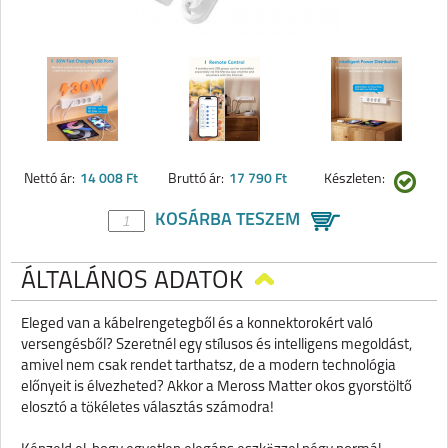
Nettó ár:
14 008 Ft
Bruttó ár:
17 790 Ft
Készleten:
KOSÁRBA TESZEM
ÁLTALÁNOS ADATOK
Eleged van a kábelrengetegből és a konnektorokért való
versengésből? Szeretnél egy stílusos és intelligens megoldást,
amivel nem csak rendet tarthatsz, de a modern technológia
előnyeit is élvezheted? Akkor a Meross Matter okos gyorstöltő
elosztó a tökéletes választás számodra!