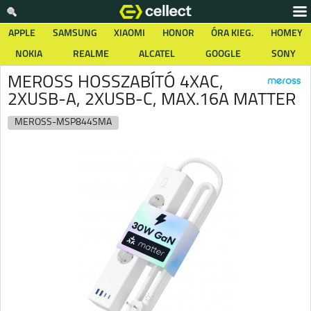
APPLE
SAMSUNG
XIAOMI
HONOR
ÓRA KIEG.
HOMEY
NOKIA
REALME
ALCATEL
GOOGLE
SONY
MEROSS HOSSZABÍTÓ 4XAC,
2XUSB-A, 2XUSB-C, MAX.16A MATTER
MEROSS-MSP844SMA