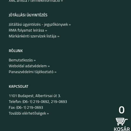
XML árlista / termékinformáció »
JÓTÁLLÁSI ÜGYINTÉZÉS
Jótállási ügyintézés - jegyzőkönyvek »
RMA folyamat leírása »
Márkánkénti szervízek listája »
IPHONE 15 PRO MAX
IPHONE 15 PLUS
IPHONE 15 PRO
RÓLUNK
Bemutatkozás »
Weboldal adatvédelem »
Panaszvédelmi tájékoztató »
KAPCSOLAT
1101 Budapest, Albertirsai út 3.
IPHONE 15
IPHONE 14 PRO MAX
IPHONE 14 PLUS
Telefon: (06-1) 219-0692, 219-0693
0
Fax: (06-1) 219-0693
További elérhetőségek »
KOSÁR