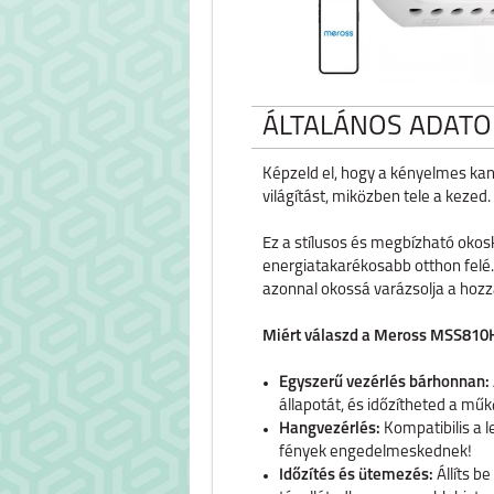
ÁLTALÁNOS ADATO
Képzeld el, hogy a kényelmes kan
világítást, miközben tele a keze
Ez a stílusos és megbízható oko
energiatakarékosabb otthon felé
azonnal okossá varázsolja a hozz
Miért válaszd a Meross MSS81
Egyszerű vezérlés bárhonnan:
állapotát, és időzítheted a mű
Hangvezérlés:
Kompatibilis a l
fények engedelmeskednek!
Időzítés és ütemezés:
Állíts b