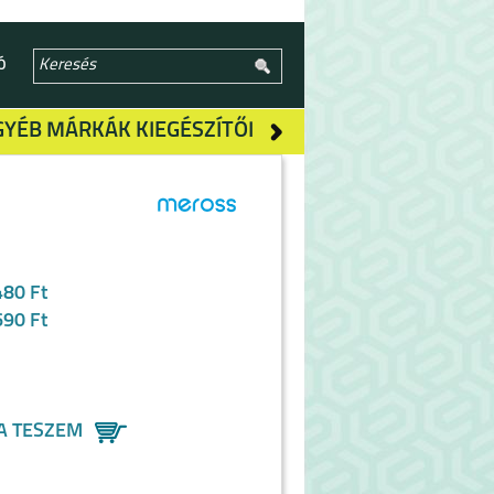
Ó
GYÉB MÁRKÁK KIEGÉSZÍTŐI
480 Ft
690 Ft
A TESZEM