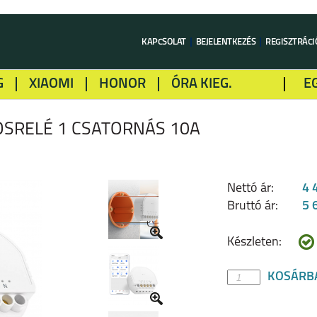
KAPCSOLAT
BEJELENTKEZÉS
REGISZTRÁCI
G
XIAOMI
HONOR
ÓRA KIEG.
E
LME
ALCATEL
GOOGLE
SONY
OSRELÉ 1 CSATORNÁS 10A
Nettó ár:
4 
Bruttó ár:
5 
Készleten:
KOSÁRB