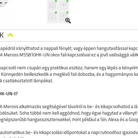
K
apédról irányíthatod a nappali fényét, vagy éppen hangutasítással kap
d. A Meross MSS810HK-UN okos fali kapcsolóval ez a jövő valósággá váli
skapcsoló nem csupán egy praktikus eszköz, hanem egy lépés a kényel
. Könnyedén beilleszkedik a meglévő fali dobozba, és a hagyományos ka
á csatlakoztatott lámpákat.
0HK-UN-t?
A Meross alkalmazás segítségével távolról is be- és kikapcsolhatod a l
ködésüket. Soha többé nem kell aggódnod, hogy égve hagytad a villanyt!
egnépszerűbb hangasszisztensekkel, mint például a Siri, Alexa és a Goog
e automatikus be- és kikapcsolási időpontokat a napi rutinodhoz igazodva