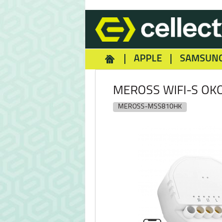
APPLE
SAMSUN
HOMEY
NOKIA
REA
MEROSS WIFI-S OK
MEROSS-MSS810HK