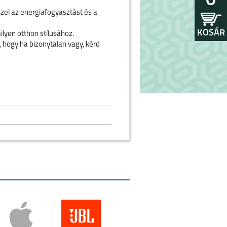
0
zel az energiafogyasztást és a
KOSÁR
lyen otthon stílusához.
 hogy ha bizonytalan vagy, kérd