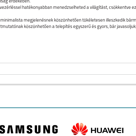
nság érdekében.
vezérléssel hatékonyabban menedzselheted a világítást, csökkentve ez
minimalista megjelenésnek köszönhetően tökéletesen illeszkedik bármi
útmutatónak köszönhetően a telepítés egyszerű és gyors, bár javasoljuk,
, 10A (max.)
 10A (max.)
/g/n, 2.4GHz
bb, Android 4.1 vagy újabb
Amazon Alexa, Google Assistant, SmartThings
40°C
 90% RH, nem lecsapódó
E
O
IPHONE AIR
IPHONE 17
IPHONE 16E