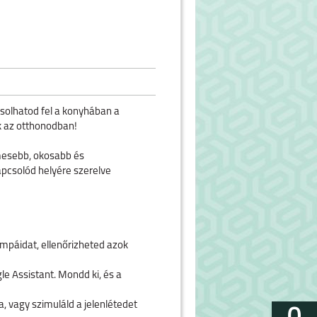
csolhatod fel a konyhában a
k az otthonodban!
mesebb, okosabb és
pcsolód helyére szerelve
ámpáidat, ellenőrizheted azok
le Assistant. Mondd ki, és a
, vagy szimuláld a jelenlétedet