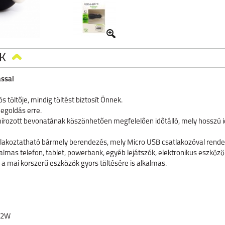
K
ással
 töltője, mindig töltést biztosít Önnek.
megoldás erre.
írozott bevonatának köszönhetően megfelelően időtálló, mely hosszú id
atlakoztatható bármely berendezés, mely Micro USB csatlakozóval rende
kalmas telefon, tablet, powerbank, egyéb lejátszók, elektronikus eszközö
 a mai korszerű eszközök gyors töltésére is alkalmas.
 12W