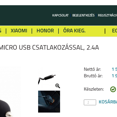
KAPCSOLAT
BEJELENTKEZÉS
REGISZTRÁCI
G
XIAOMI
HONOR
ÓRA KIEG.
E
LME
ALCATEL
GOOGLE
SONY
MICRO USB CSATLAKOZÁSSAL, 2.4A
Nettó ár:
1 
Bruttó ár:
1 
Készleten:
KOSÁRB