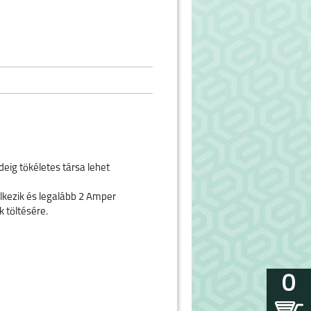
eig tökéletes társa lehet
lkezik és legalább 2 Amper
k töltésére.
0