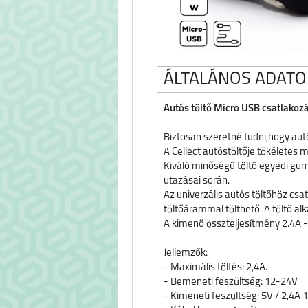
ÁLTALÁNOS ADATO
Autós töltő Micro USB csatlakoz
Biztosan szeretné tudni,hogy autós
A Cellect autóstöltője tökéletes 
Kiváló minőségű töltő egyedi gum
utazásai során.
Az univerzális autós töltőhöz cs
töltőárammal tölthető. A töltő al
A kimenő összteljesítmény 2.4A -
Jellemzők:
- Maximális töltés: 2,4A.
- Bemeneti feszültség: 12-24V
- Kimeneti feszültség: 5V / 2,4A