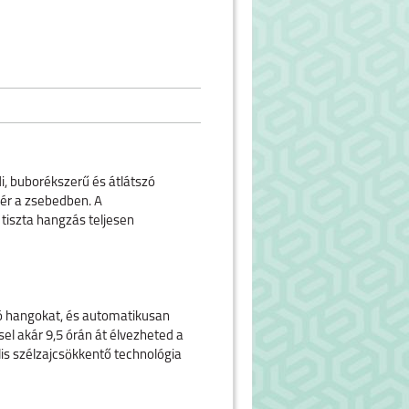
di, buborékszerű és átlátszó
fér a zsebedben. A
tiszta hangzás teljesen
varó hangokat, és automatikusan
sel akár 9,5 órán át élvezheted a
lis szélzajcsökkentő technológia