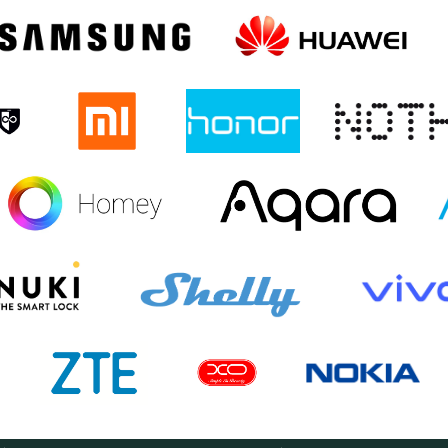
A TESZEM
KOSÁRBA
US
IPHONE 16 PRO
IPHONE 16
IPHONE 15 PRO MAX
O
IPHONE 15
IPHONE 14 PRO MAX
IPHONE 14 PLUS
RO
HONOR 600 LITE
MAGIC 8 PRO
MAGIC 8 LITE 5G