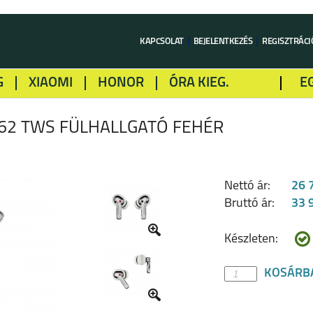
KAPCSOLAT
BEJELENTKEZÉS
REGISZTRÁCI
G
XIAOMI
HONOR
ÓRA KIEG.
E
LME
ALCATEL
GOOGLE
SONY
162 TWS FÜLHALLGATÓ FEHÉR
Nettó ár:
26 
Bruttó ár:
33 
Készleten:
KOSÁRB