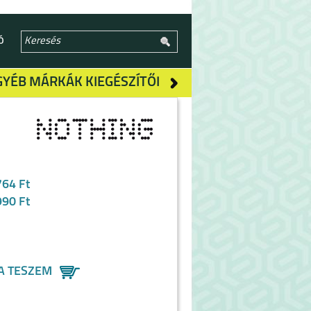
Ó
GYÉB MÁRKÁK KIEGÉSZÍTŐI
764 Ft
990 Ft
A TESZEM