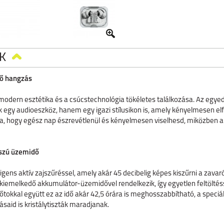
K
ző hangzás
a modern esztétika és a csúcstechnológia tökéletes találkozása. Az egye
egy audioeszköz, hanem egy igazi stílusikon is, amely kényelmesen el
ja, hogy egész nap észrevétlenül és kényelmesen viselhesd, miközben a 
sszú üzemidő
telligens aktív zajszűréssel, amely akár 45 decibelig képes kiszűrni a za
ó kiemelkedő akkumulátor-üzemidővel rendelkezik, így egyetlen feltöltés
tokkal együtt ez az idő akár 42,5 órára is meghosszabbítható, a speciá
vásaid is kristálytiszták maradjanak.