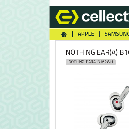
APPLE
SAMSUN
HOMEY
NOKIA
REA
NOTHING EAR(A) B
NOTHING-EARA-B162WH