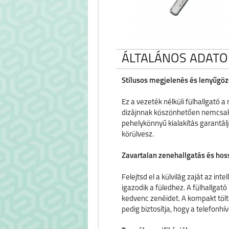
ÁLTALÁNOS ADATO
Stílusos megjelenés és lenyűgö
Ez a vezeték nélküli fülhallgató 
dizájnnak köszönhetően nemcsak 
pehelykönnyű kialakítás garantál
körülvesz.
Zavartalan zenehallgatás és ho
Felejtsd el a külvilág zaját az in
igazodik a füledhez. A fülhallgat
kedvenc zenéidet. A kompakt töltő
pedig biztosítja, hogy a telefonhí