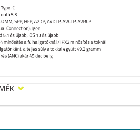
B Type-C
tooth 5.3
RFCOMM, SPP, HFP, A2DP, AVDTP, AVCTP, AVRCP
ual Connection): Igen
d 5.1 és újabb, iOS 13 és újabb
54 minősítés a fülhallgatóknál / IPX2 minősítés a toknál
lgatónként, a teljes súly a tokkal együtt 49,2 gramm
űrés (ANC) akár 45 decibelig
RMÉK
A) B162 TWS
NOTHING EAR(A)
FEKETE
FÜLHALLGATÓ S
O
IPHONE AIR
IPHONE 17
IPHONE 16E
sel akár 42.5 órát is kibír!
Kikapcsolt zajszűrésse
Készleten: