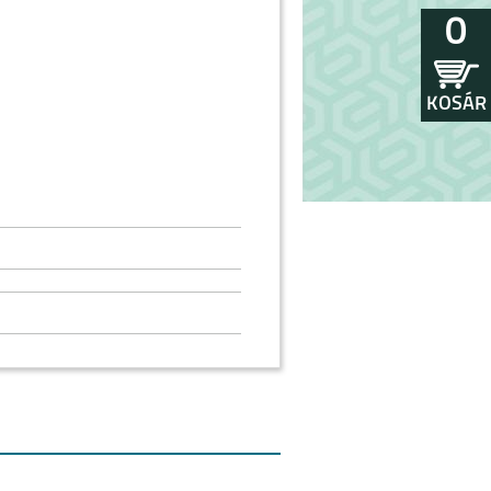
0
KOSÁR
 B162 TWS
ÁRGA
l akár 42.5 órát is kibír!