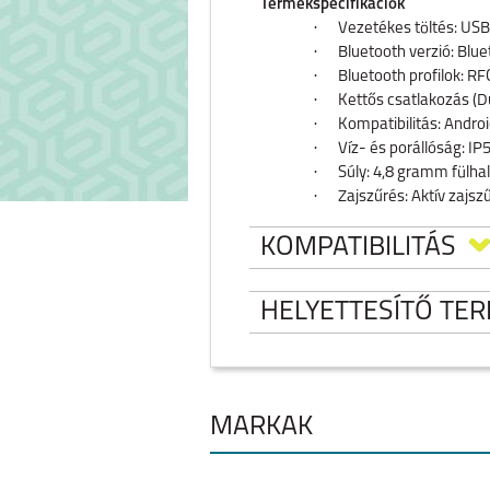
Termékspecifikációk
·
Vezetékes töltés: US
·
Bluetooth verzió: Blue
·
Bluetooth profilok: 
·
Kettős csatlakozás (D
·
Kompatibilitás: Androi
·
Víz- és porállóság: IP
·
Súly: 4,8 gramm fülhal
·
Zajszűrés: Aktív zajsz
KOMPATIBILITÁS
HELYETTESÍTŐ TE
NOTHING EAR(
FÜLHALLGATÓ 
MÁRKÁK
IPHONE 17 PRO MAX
IPHONE 17 PR
Kikapcsolt zajszűrés
Készleten: