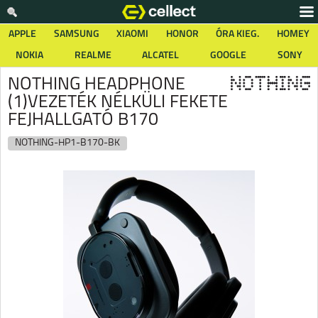
APPLE
SAMSUNG
XIAOMI
HONOR
ÓRA KIEG.
HOMEY
NOKIA
REALME
ALCATEL
GOOGLE
SONY
NOTHING HEADPHONE
(1)VEZETÉK NÉLKÜLI FEKETE
FEJHALLGATÓ B170
NOTHING-HP1-B170-BK