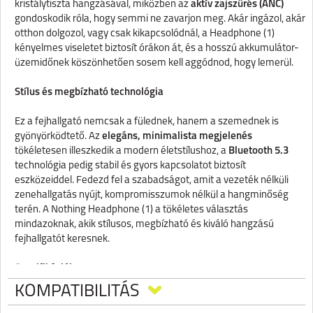
kristálytiszta hangzásával, miközben az
aktív zajszűrés (ANC)
gondoskodik róla, hogy semmi ne zavarjon meg. Akár ingázol, akár
otthon dolgozol, vagy csak kikapcsolódnál, a Headphone (1)
kényelmes viseletet biztosít órákon át, és a hosszú akkumulátor-
üzemidőnek köszönhetően sosem kell aggódnod, hogy lemerül.
Stílus és megbízható technológia
Ez a fejhallgató nemcsak a fülednek, hanem a szemednek is
gyönyörködtető. Az
elegáns, minimalista megjelenés
tökéletesen illeszkedik a modern életstílushoz, a
Bluetooth 5.3
technológia pedig stabil és gyors kapcsolatot biztosít
eszközeiddel. Fedezd fel a szabadságot, amit a vezeték nélküli
zenehallgatás nyújt, kompromisszumok nélkül a hangminőség
terén. A Nothing Headphone (1) a tökéletes választás
mindazoknak, akik stílusos, megbízható és kiváló hangzású
fejhallgatót keresnek.
Specifikációk:
KOMPATIBILITÁS
·
Típus:
Bluetooth fejhallgató