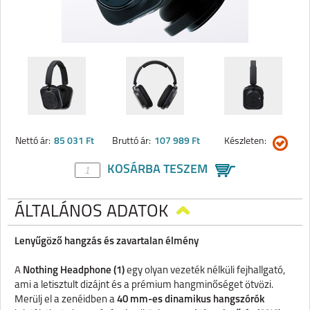
Nettó ár:
85 031 Ft
Bruttó ár:
107 989 Ft
Készleten:
KOSÁRBA TESZEM
ÁLTALÁNOS ADATOK
Lenyűgöző hangzás és zavartalan élmény
A
Nothing Headphone (1)
egy olyan vezeték nélküli fejhallgató,
ami a letisztult dizájnt és a prémium hangminőséget ötvözi.
Merülj el a zenéidben a
40 mm-es dinamikus hangszórók