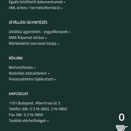
Egyéb letölthető dokumentumok »
IPHONE 16 PLUS
IPHONE 16 PRO
IPHONE 16
XML árlista / termékinformáció »
JÓTÁLLÁSI ÜGYINTÉZÉS
Jótállási ügyintézés - jegyzőkönyvek »
RMA folyamat leírása »
Márkánkénti szervízek listája »
IPHONE 15 PRO MAX
IPHONE 15 PLUS
IPHONE 15 PRO
RÓLUNK
Bemutatkozás »
Weboldal adatvédelem »
Panaszvédelmi tájékoztató »
KAPCSOLAT
1101 Budapest, Albertirsai út 3.
IPHONE 15
IPHONE 14 PRO MAX
IPHONE 14 PLUS
Telefon: (06-1) 219-0692, 219-0693
0
Fax: (06-1) 219-0693
További elérhetőségek »