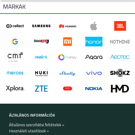
·
Modell:
Nothing Headphone (1)
MÁRKÁK
·
Bluetooth verzió:
5.3
·
Hangszórók:
40 mm-es dinamikus
·
Zajszűrés:
Aktív zajszűrés (ANC)
·
Töltés:
USB-C
·
Jellemzők:
Hosszú akkumulátor-üzemidő, átlátszó
dizájnelemek
IPHONE 17 PRO MAX
IPHONE 17 PRO
IPHONE AIR
IPHONE 17
IPHONE 16E
IPHONE 16 PRO MAX
ÁLTALÁNOS INFORMÁCIÓK
Általános szerződési feltételek »
Használati utasítások »