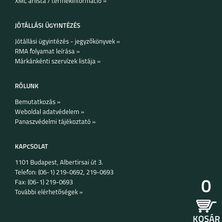
XML árlista / termékinformáció »
·
Védelem: IP64 por- és fröccsenésállóság
·
Biztonság: kijelzőbe épített ujjlenyomat-olvasó
JÓTÁLLÁSI ÜGYINTÉZÉS
·
Egyéb: Glyph LED értesítési rendszer a hátlapon
Jótállási ügyintézés - jegyzőkönyvek »
RMA folyamat leírása »
Márkánkénti szervízek listája »
RÓLUNK
Bemutatkozás »
Weboldal adatvédelem »
Panaszvédelmi tájékoztató »
KAPCSOLAT
1101 Budapest, Albertirsai út 3.
Telefon: (06-1) 219-0692, 219-0693
0
Fax: (06-1) 219-0693
További elérhetőségek »
KOSÁR