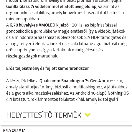
modern, letisztult formavilága mellett prémium érzetet nyújt a
Gorilla Glass 7i védelemmel ellátott üveg előlap
, valamint az
ergonomikus kialakítás, amely kényelmes használatot biztosít a
mindennapokban.
A
6,78 hüvelykes AMOLED kijelző
120 Hz-es képfrissítéssel
gondoskodik a gördülékeny megjelenítésről, így a videók, játékok
és a mindennapi használat is élvezetesebb. A HDR támogatás és
a nagy fényerő élénk színeket és kiváló láthatóságot biztosít még
erős napfényben is, így a tartalmak mindig élesek és
részletgazdagok maradnak.
Erős teljesítmény és fejlett kamerarendszer
A készülék lelke a
Qualcomm Snapdragon 7s Gen 4
processzor,
amely stabil teljesítményt biztosít a multitaskinghoz, a játékokhoz
és a gyors alkalmazáskezeléshez. Az Android 16 alapú
Nothing OS
4.1
letisztult, reklámmentes felületet kínál, amely közel gyári
Android élményt nyújt, miközben optimalizált működést biztosít a
hardver számára.
HELYETTESÍTŐ TERMÉK
A fotózás szerelmeseinek a telefon
háromkamerás rendszerrel
érkezik: egy 50 MP-es főkamerával, egy 50 MP-es periszkópos
teleobjektívvel 3,5× optikai zoommal, valamint egy ultraszéles
MÁRKÁK
NOTHING PHONE (4A) FEHÉR, 8+128 GB