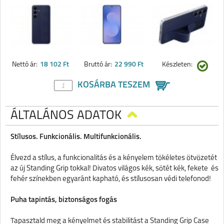
Nettó ár:
18 102 Ft
Bruttó ár:
22 990 Ft
Készleten:
KOSÁRBA TESZEM
ÁLTALÁNOS ADATOK
Stílusos. Funkcionális. Multifunkcionális.
Élvezd a stílus, a funkcionalitás és a kényelem tökéletes ötvözetét
az új Standing Grip tokkal! Divatos világos kék, sötét kék, fekete és
fehér színekben egyaránt kapható, és stílusosan védi telefonod!
Puha tapintás, biztonságos fogás
Tapasztald meg a kényelmet és stabilitást a Standing Grip Case