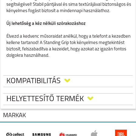
segítségével! Stabil pántjával és sima textúrájával biztonságos és
kényelmes fogást biztosít a mindennapi használathoz.
Új lehetőség a kéz nélküli szórakozáshoz
Élvezd a kedvenc műsoraidat anélkül, hogy a telefont a kezedben
kellene tartanod! A Standing Grip tok kényelmes megtekintést
biztosít, felszabadítva a kezeidet, hogy azokat az igazán fontos
dolgokra használhasd.
KOMPATIBILITÁS
HELYETTESÍTŐ TERMÉK
MÁRKÁK
SAMSUNG GALAXY S25 FE STAND GRIP
TOK, FEHÉR
SAMSUNG S25 FE
Biztonságos fogás mindenek előtt!