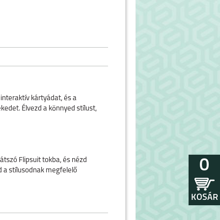
interaktív kártyádat, és a
ékedet. Élvezd a könnyed stílust,
átszó Flipsuit tokba, és nézd
0
d a stílusodnak megfelelő
KOSÁR