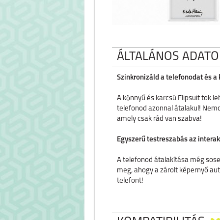
ÁLTALÁNOS ADATO
Szinkronizáld a telefonodat és a
A könnyű és karcsú Flipsuit tok le
telefonod azonnal átalakul! Nemcsa
amely csak rád van szabva!
Egyszerű testreszabás az interak
A telefonod átalakítása még sosem
meg, ahogy a zárolt képernyő aut
telefont!