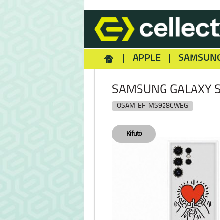
APPLE
SAMSUN
HOMEY
NOKIA
REA
SAMSUNG GALAXY S2
OSAM-EF-MS928CWEG