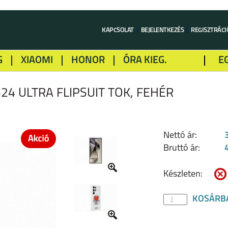
KAPCSOLAT
BEJELENTKEZÉS
REGISZTRÁCI
G
XIAOMI
HONOR
ÓRA KIEG.
E
LME
ALCATEL
GOOGLE
SONY
4 ULTRA FLIPSUIT TOK, FEHÉR
Nettó ár:
Bruttó ár:
Készleten:
KOSÁRB