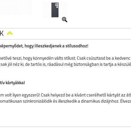
K
 képernyődet, hogy illeszkedjenek a stílusodhoz!
hetővé teszi, hogy könnyedén válts stílust. Csak csúsztasd be a kedvenc 
k jól néz ki, de tartós is, ráadásul még biztonságban is tartja a készül
tív kártyákkal
 volt ilyen egyszerű! Csak helyezd be a kívánt cserélhető kártyát az átl
omatikusan szinkronizálódik és illeszkedik a dinamikus dizájnhoz. Élvez