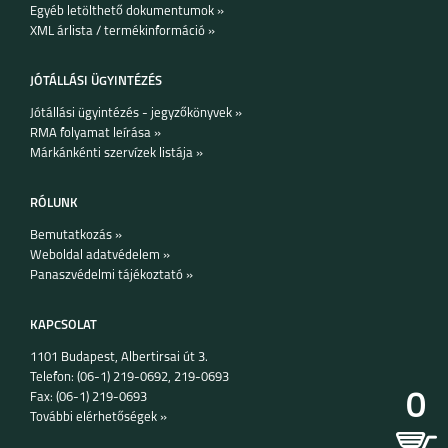
Egyéb letölthető dokumentumok »
XML árlista / termékinformáció »
JÓTÁLLÁSI ÜGYINTÉZÉS
Jótállási ügyintézés - jegyzőkönyvek »
RMA folyamat leírása »
Márkánkénti szervízek listája »
RÓLUNK
Bemutatkozás »
Weboldal adatvédelem »
Panaszvédelmi tájékoztató »
KAPCSOLAT
1101 Budapest, Albertirsai út 3.
Telefon: (06-1) 219-0692, 219-0693
0
Fax: (06-1) 219-0693
További elérhetőségek »