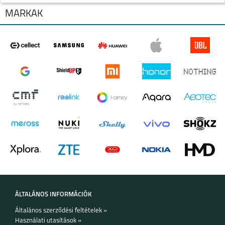
MÁRKÁK
SAMSUNG GALAXY Z
SAMSUNG GALAXY Z
FLIP7 FE
FLIP6
ÁLTALÁNOS INFORMÁCIÓK
Általános szerződési feltételek »
Használati utasítások »