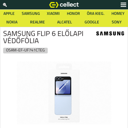
APPLE
SAMSUNG
XIAOMI
HONOR
ÓRA KIEG.
HOMEY
NOKIA
REALME
ALCATEL
GOOGLE
SONY
SAMSUNG FLIP 6 ELŐLAPI
VÉDŐFÓLIA
OSAM-EF-UF741CTEG