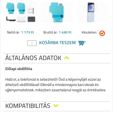
Nettó ár:
1 173 Ft
Bruttó ár:
1 490 Ft
Készleten:
KOSÁRBA TESZEM
ÁLTALÁNOS ADATOK
Előlapi védőfólia
Hidd el, a telefonod is sebezhető! Óvd a képernyőjét ezzel az
áttetsző védőfóliával! Ellenáll a mindennapos karcoknak és
ujjlenyomatoknak, miközben zavartalanul reagál az érintésekre.
KOMPATIBILITÁS