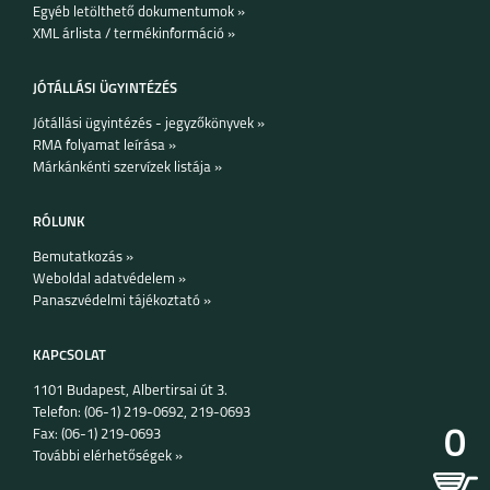
Egyéb letölthető dokumentumok »
XML árlista / termékinformáció »
JÓTÁLLÁSI ÜGYINTÉZÉS
Jótállási ügyintézés - jegyzőkönyvek »
RMA folyamat leírása »
Márkánkénti szervízek listája »
RÓLUNK
Bemutatkozás »
Weboldal adatvédelem »
Panaszvédelmi tájékoztató »
KAPCSOLAT
1101 Budapest, Albertirsai út 3.
Telefon: (06-1) 219-0692, 219-0693
0
Fax: (06-1) 219-0693
További elérhetőségek »