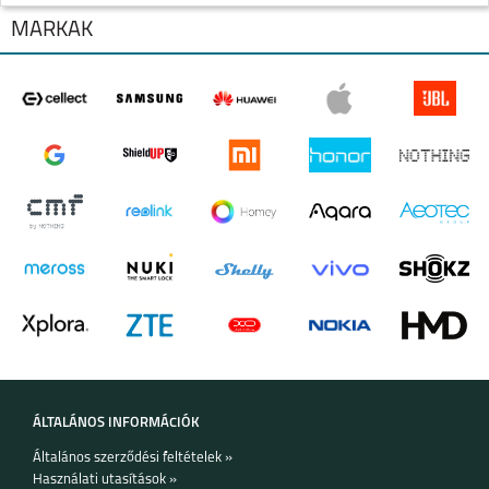
MÁRKÁK
SAMSUNG GALAXY Z
FOLD6
ÁLTALÁNOS INFORMÁCIÓK
Általános szerződési feltételek »
Használati utasítások »