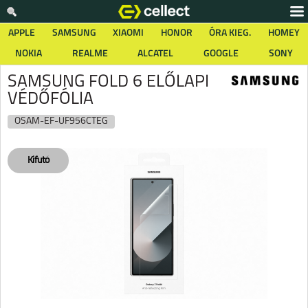
APPLE
SAMSUNG
XIAOMI
HONOR
ÓRA KIEG.
HOMEY
NOKIA
REALME
ALCATEL
GOOGLE
SONY
SAMSUNG FOLD 6 ELŐLAPI
VÉDŐFÓLIA
OSAM-EF-UF956CTEG