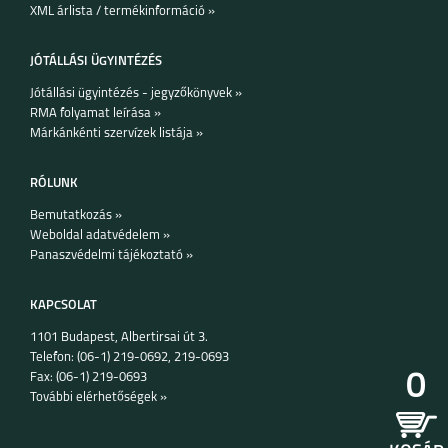
XML árlista / termékinformáció »
JÓTÁLLÁSI ÜGYINTÉZÉS
Jótállási ügyintézés - jegyzőkönyvek »
RMA folyamat leírása »
Márkánkénti szervízek listája »
RÓLUNK
Bemutatkozás »
Weboldal adatvédelem »
Panaszvédelmi tájékoztató »
KAPCSOLAT
1101 Budapest, Albertirsai út 3.
Telefon: (06-1) 219-0692, 219-0693
0
Fax: (06-1) 219-0693
További elérhetőségek »