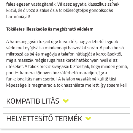
feleslegesen vastagítanák. Válassz egyet a klasszikus színek
közül, és élvezd a stílus és a felelősségteljes gondolkodás
harmóniáját!
Tökéletes illeszkedés és megbízható védelem
A Samsung gyári tokjait úgy tervezték, hogy a lehető legjobb
védelmet nyújtsák a mindennapi használat során. A puha belső
mikroszálas bélés megóvja a telefon hátlapját a karcolásoktól,
míg a masszív, mégis rugalmas keret hatékonyan nyeli el az
ütéseket. A tokok precíz kivágásai biztosítják, hogy minden gomb,
port és kamera könnyen hozzáférhető maradjon, így a
funkcionalitás nem csorbul. A telefon vezeték nélküli töltési
képessége is megmarad a tok használata mellett, így sosem kell
kompromisszumot kötnöd a kényelem és a védelem között.
KOMPATIBILITÁS
HELYETTESÍTŐ TERMÉK