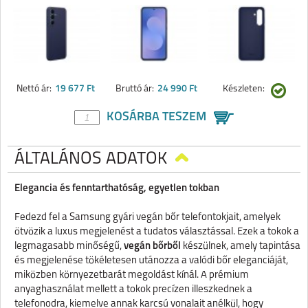
Nettó ár:
19 677 Ft
Bruttó ár:
24 990 Ft
Készleten:
KOSÁRBA TESZEM
ÁLTALÁNOS ADATOK
Elegancia és fenntarthatóság, egyetlen tokban
Fedezd fel a Samsung gyári vegán bőr telefontokjait, amelyek
ötvözik a luxus megjelenést a tudatos választással. Ezek a tokok a
legmagasabb minőségű,
vegán bőrből
készülnek, amely tapintása
és megjelenése tökéletesen utánozza a valódi bőr eleganciáját,
miközben környezetbarát megoldást kínál. A prémium
anyaghasználat mellett a tokok precízen illeszkednek a
telefonodra, kiemelve annak karcsú vonalait anélkül, hogy