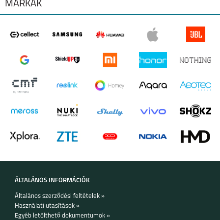
MÁRKÁK
SAMSUNG GALAXY S25 FE BŐR HÁTLAP,
BÉZS
SAMSUNG S25 FE
Kifinomult védelem, elegancia. Érintsd meg a
minőséget!
Készleten:
KOSÁRBA TESZEM
ÁLTALÁNOS INFORMÁCIÓK
Általános szerződési feltételek »
Használati utasítások »
Egyéb letölthető dokumentumok »