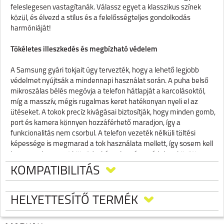
feleslegesen vastagítanák. Válassz egyet a klasszikus színek
közül, és élvezd a stílus és a felelősségteljes gondolkodás
harmóniáját!
Tökéletes illeszkedés és megbízható védelem
A Samsung gyári tokjait úgy tervezték, hogy a lehető legjobb
védelmet nyújtsák a mindennapi használat során. A puha belső
mikroszálas bélés megóvja a telefon hátlapját a karcolásoktól,
míg a masszív, mégis rugalmas keret hatékonyan nyeli el az
ütéseket. A tokok precíz kivágásai biztosítják, hogy minden gomb,
port és kamera könnyen hozzáférhető maradjon, így a
funkcionalitás nem csorbul. A telefon vezeték nélküli töltési
képessége is megmarad a tok használata mellett, így sosem kell
kompromisszumot kötnöd a kényelem és a védelem között.
KOMPATIBILITÁS
HELYETTESÍTŐ TERMÉK