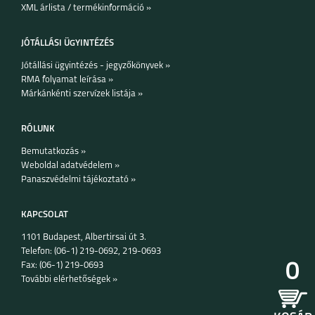
XML árlista / termékinformáció »
JÓTÁLLÁSI ÜGYINTÉZÉS
Jótállási ügyintézés - jegyzőkönyvek »
RMA folyamat leírása »
Márkánkénti szervízek listája »
RÓLUNK
Bemutatkozás »
Weboldal adatvédelem »
Panaszvédelmi tájékoztató »
KAPCSOLAT
1101 Budapest, Albertirsai út 3.
Telefon: (06-1) 219-0692, 219-0693
0
Fax: (06-1) 219-0693
További elérhetőségek »