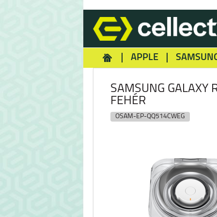
APPLE
SAMSUN
HOMEY
NOKIA
REA
SAMSUNG GALAXY R
FEHÉR
OSAM-EP-QQ514CWEG