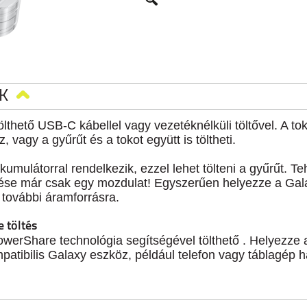
K
tölthető USB-C kábellel vagy vezetéknélküli töltővel. A t
, vagy a gyűrűt és a tokot együtt is töltheti.
umulátorral rendelkezik, ezzel lehet tölteni a gyűrűt. Teh
öltése már csak egy mozdulat! Egyszerűen helyezze a Gal
g további áramforrásra.
 töltés
werShare technológia segítségével tölthető . Helyezze 
patibilis Galaxy eszköz, például telefon vagy táblagép hát