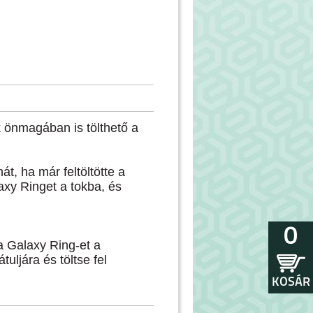
ok önmagában is tölthető a
át, ha már feltöltötte a
axy Ringet a tokba, és
0
a Galaxy Ring-et a
uljára és töltse fel
KOSÁR