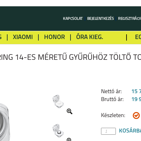
KAPCSOLAT
BEJELENTKEZÉS
REGISZTRÁCI
G
XIAOMI
HONOR
ÓRA KIEG.
E
LME
ALCATEL
GOOGLE
SONY
ING 14-ES MÉRETŰ GYŰRŰHÖZ TÖLTŐ TO
Nettó ár:
15 
Bruttó ár:
19 
Készleten:
KOSÁRB