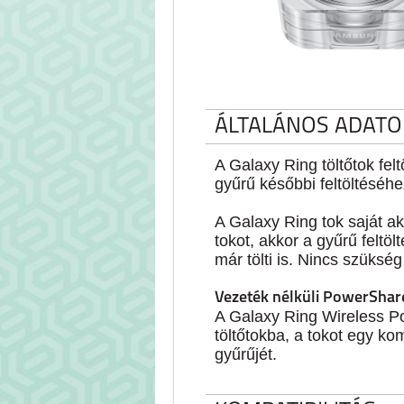
ÁLTALÁNOS ADATO
A Galaxy Ring töltőtok fel
gyűrű későbbi feltöltéséhez
A Galaxy Ring tok saját akk
tokot, akkor a gyűrű felt
már tölti is. Nincs szüksé
Vezeték nélküli PowerShare
A Galaxy Ring Wireless Po
töltőtokba, a tokot egy kom
gyűrűjét.