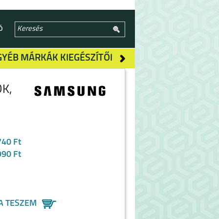
Ó
GYÉB MÁRKÁK KIEGÉSZÍTŐI
K,
740 Ft
990 Ft
A TESZEM