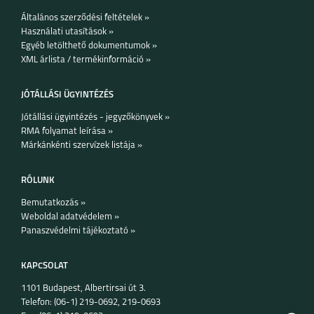
Általános szerződési feltételek »
Használati utasítások »
Egyéb letölthető dokumentumok »
XML árlista / termékinformáció »
JÓTÁLLÁSI ÜGYINTÉZÉS
Jótállási ügyintézés - jegyzőkönyvek »
RMA folyamat leírása »
Márkánkénti szervízek listája »
RÓLUNK
Bemutatkozás »
Weboldal adatvédelem »
Panaszvédelmi tájékoztató »
KAPCSOLAT
1101 Budapest, Albertirsai út 3.
Telefon: (06-1) 219-0692, 219-0693