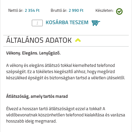
Nettó ár:
2 354 Ft
Bruttó ár:
2 990 Ft
Készleten:
KOSÁRBA TESZEM
ÁLTALÁNOS ADATOK
Vékony. Elegáns. Lenyűgöző.
A vékony és elegáns átlátszó tokkal kiemelheted telefonod
szépségét. Ez a tökéletes kiegészítő ahhoz, hogy megőrizd
készüléked épségét és biztonságban tartsd a véletlen ütésektől.
Átlátszóság, amely tartós marad
Élvezd a hosszan tartó átlátszóságot ezzel a tokkal! A
védőbevonatnak köszönhetően telefonod kialakítása és varázsa
hosszabb ideig megmarad.