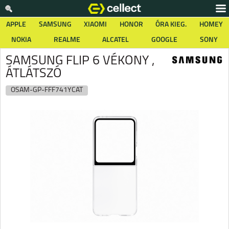
APPLE
SAMSUNG
XIAOMI
HONOR
ÓRA KIEG.
HOMEY
NOKIA
REALME
ALCATEL
GOOGLE
SONY
SAMSUNG FLIP 6 VÉKONY ,
ÁTLÁTSZÓ
OSAM-GP-FFF741YCAT