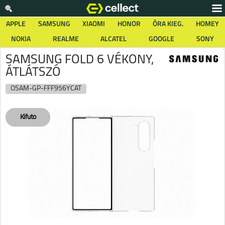
APPLE
SAMSUNG
XIAOMI
HONOR
ÓRA KIEG.
HOMEY
NOKIA
REALME
ALCATEL
GOOGLE
SONY
SAMSUNG FOLD 6 VÉKONY,
ÁTLÁTSZÓ
OSAM-GP-FFF956YCAT