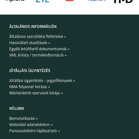
ÁLTALÁNOS INFORMÁCIÓK
Általános szerződési feltételek »
Használati utasítások »
Egyéb letölthető dokumentumok »
XML árlista / termékinformáció »
JÓTÁLLÁSI ÜGYINTÉZÉS
Jótállási ügyintézés - jegyzőkönyvek »
RMA folyamat leírása »
Márkánkénti szervízek listája »
RÓLUNK
Bemutatkozás »
Weboldal adatvédelem »
Panaszvédelmi tájékoztató »