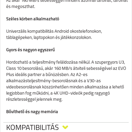
Az akár 160 MB/s sebességgel mindent azonnal tárolhat, tárolhat
és megoszthat.
Széles körben alkalmazható
Univerzális kompatibilitás Android okostelefonokon,
táblagépeken, laptopokon és játékkonzolokon.
Gyors és nagyon egyszerű
Hordozható a teljesítmény feláldozása nélkül. A szupergyors U3,
Class 10 besorolású, akár 160 MB/s átviteli sebességével az EVO
Plus ideális partner a bűnözésben. Az A2-es
alkalmazásteljesítmény-besorolásnak és a V30-as
videobesorolásnak köszönhetően minden alkalmazása a lehető
legjobban fog működni, a 4K UHD-videók pedig ragyogó
részletességgel jelennek meg.
Bővíthető és nagy memória
Használja végtelenül telefonját. Válassza ki az ideális tárhelyet, 64
KOMPATIBILITÁS
GB-tól 512 GB-ig vagy akár 1 TB-ig. Annyi különböző kapacitással