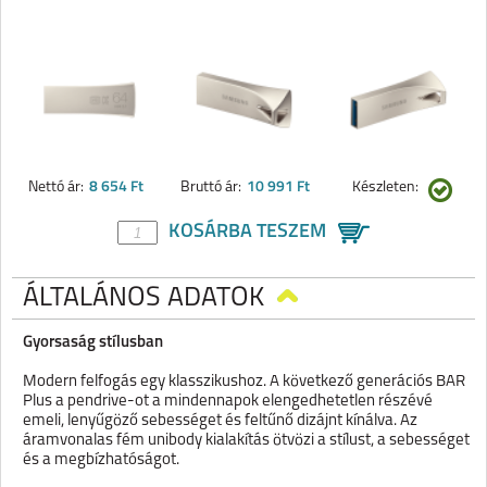
Nettó ár:
8 654 Ft
Bruttó ár:
10 991 Ft
Készleten:
KOSÁRBA TESZEM
ÁLTALÁNOS ADATOK
Gyorsaság stílusban
Modern felfogás egy klasszikushoz. A következő generációs BAR
Plus a pendrive-ot a mindennapok elengedhetetlen részévé
emeli, lenyűgöző sebességet és feltűnő dizájnt kínálva. Az
áramvonalas fém unibody kialakítás ötvözi a stílust, a sebességet
és a megbízhatóságot.