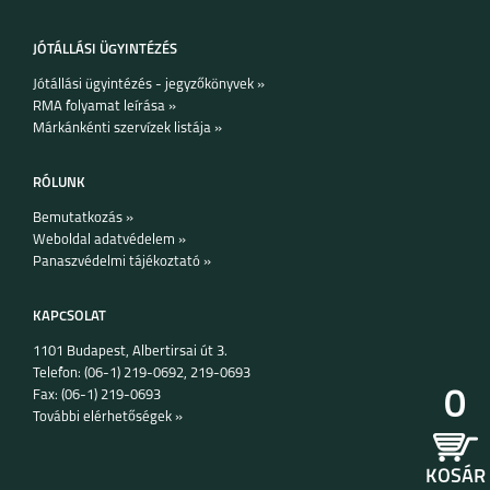
JÓTÁLLÁSI ÜGYINTÉZÉS
Jótállási ügyintézés - jegyzőkönyvek »
RMA folyamat leírása »
Márkánkénti szervízek listája »
IPHONE 15 PRO MAX
IPHONE 15 PLUS
IPHONE 15 PRO
RÓLUNK
Bemutatkozás »
Weboldal adatvédelem »
Panaszvédelmi tájékoztató »
KAPCSOLAT
1101 Budapest, Albertirsai út 3.
IPHONE 15
IPHONE 14 PRO MAX
IPHONE 14 PLUS
Telefon: (06-1) 219-0692, 219-0693
0
Fax: (06-1) 219-0693
További elérhetőségek »
KOSÁR