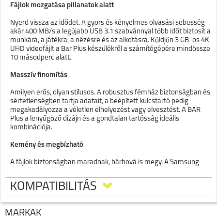
Fájlok mozgatása pillanatok alatt
Nyerd vissza az idődet. A gyors és kényelmes olvasási sebesség
akár 400 MB/s a legújabb USB 3.1 szabvánnyal több időt biztosít a
munkára, a játékra, a nézésre és az alkotásra. Küldjön 3 GB-os 4K
UHD videofájlt a Bar Plus készülékről a számítógépére mindössze
10 másodperc alatt.
Masszív finomítás
Amilyen erős, olyan stílusos. A robusztus fémház biztonságban és
sértetlenségben tartja adatait, a beépített kulcstartó pedig
megakadályozza a véletlen elhelyezést vagy elvesztést. A BAR
Plus a lenyűgöző dizájn és a gondtalan tartósság ideális
kombinációja.
Kemény és megbízható
A fájlok biztonságban maradnak, bárhová is megy. A Samsung
vezető szerepe a flash memória terén a BAR Plus-t megbízható
eszközzé teszi az értékes adatok tárolására. Vízálló¹, ütésálló²,
KOMPATIBILITÁS
hőálló³, mágnesálló⁴ és röntgenálló⁵ testtel működik, mindezt 5 év
korlátozott jótállással⁶
MÁRKÁK
Terméktípus: USB 3.1 flash meghajtó