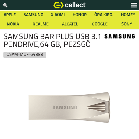
APPLE
SAMSUNG
XIAOMI
HONOR
ÓRA KIEG.
HOMEY
NOKIA
REALME
ALCATEL
GOOGLE
SONY
SAMSUNG BAR PLUS USB 3.1
PENDRIVE,64 GB, PEZSGŐ
OSAM-MUF-64BE3