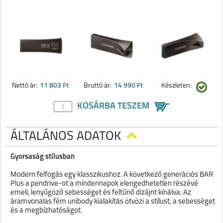
Nettó ár:
11 803 Ft
Bruttó ár:
14 990 Ft
Készleten:
KOSÁRBA TESZEM
ÁLTALÁNOS ADATOK
Gyorsaság stílusban
Modern felfogás egy klasszikushoz. A következő generációs BAR
Plus a pendrive-ot a mindennapok elengedhetetlen részévé
emeli, lenyűgöző sebességet és feltűnő dizájnt kínálva. Az
áramvonalas fém unibody kialakítás ötvözi a stílust, a sebességet
és a megbízhatóságot.