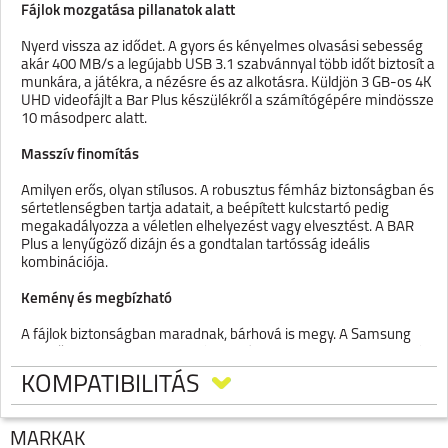
Fájlok mozgatása pillanatok alatt
Nyerd vissza az idődet. A gyors és kényelmes olvasási sebesség
akár 400 MB/s a legújabb USB 3.1 szabvánnyal több időt biztosít a
munkára, a játékra, a nézésre és az alkotásra. Küldjön 3 GB-os 4K
UHD videofájlt a Bar Plus készülékről a számítógépére mindössze
10 másodperc alatt.
Masszív finomítás
Amilyen erős, olyan stílusos. A robusztus fémház biztonságban és
sértetlenségben tartja adatait, a beépített kulcstartó pedig
megakadályozza a véletlen elhelyezést vagy elvesztést. A BAR
Plus a lenyűgöző dizájn és a gondtalan tartósság ideális
kombinációja.
Kemény és megbízható
A fájlok biztonságban maradnak, bárhová is megy. A Samsung
vezető szerepe a flash memória terén a BAR Plus-t megbízható
eszközzé teszi az értékes adatok tárolására. Vízálló¹, ütésálló²,
KOMPATIBILITÁS
hőálló³, mágnesálló⁴ és röntgenálló⁵ testtel működik, mindezt 5 év
korlátozott jótállással⁶
MÁRKÁK
Terméktípus: USB 3.1 flash meghajtó