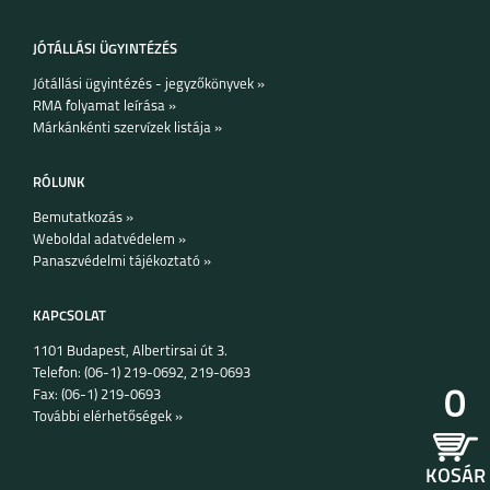
JÓTÁLLÁSI ÜGYINTÉZÉS
Jótállási ügyintézés - jegyzőkönyvek »
RMA folyamat leírása »
Márkánkénti szervízek listája »
IPHONE 15 PRO MAX
IPHONE 15 PLUS
IPHONE 15 PRO
RÓLUNK
Bemutatkozás »
Weboldal adatvédelem »
Panaszvédelmi tájékoztató »
KAPCSOLAT
1101 Budapest, Albertirsai út 3.
IPHONE 15
IPHONE 14 PRO MAX
IPHONE 14 PLUS
Telefon: (06-1) 219-0692, 219-0693
0
Fax: (06-1) 219-0693
További elérhetőségek »
KOSÁR