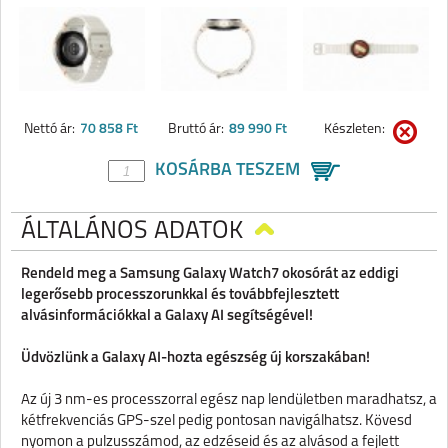
Nettó ár:
70 858 Ft
Bruttó ár:
89 990 Ft
Készleten:
KOSÁRBA TESZEM
ÁLTALÁNOS ADATOK
Rendeld meg a Samsung Galaxy Watch7 okosórát az eddigi
legerősebb processzorunkkal és továbbfejlesztett
alvásinformációkkal a Galaxy AI segítségével!
Üdvözlünk a Galaxy AI-hozta egészség új korszakában!
Az új 3 nm-es processzorral egész nap lendületben maradhatsz, a
kétfrekvenciás GPS-szel pedig pontosan navigálhatsz. Kövesd
nyomon a pulzusszámod, az edzéseid és az alvásod a fejlett