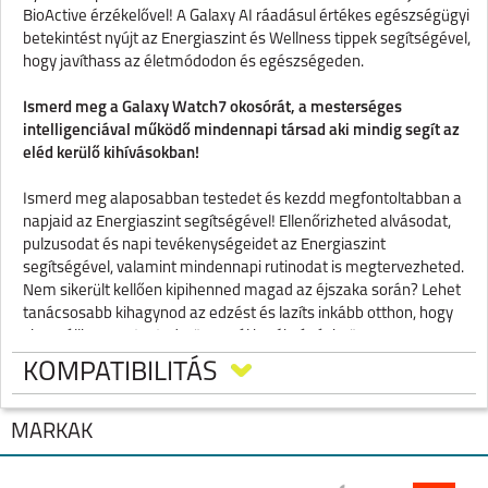
BioActive érzékelővel! A Galaxy AI ráadásul értékes egészségügyi
betekintést nyújt az Energiaszint és Wellness tippek segítségével,
hogy javíthass az életmódodon és egészségeden.
Ismerd meg a Galaxy Watch7 okosórát, a mesterséges
intelligenciával működő mindennapi társad aki mindig segít az
eléd kerülő kihívásokban!
Ismerd meg alaposabban testedet és kezdd megfontoltabban a
napjaid az Energiaszint segítségével! Ellenőrizheted alvásodat,
pulzusodat és napi tevékenységeidet az Energiaszint
segítségével, valamint mindennapi rutinodat is megtervezheted.
Nem sikerült kellően kipihenned magad az éjszaka során? Lehet
tanácsosabb kihagynod az edzést és lazíts inkább otthon, hogy
visszaállhasson tested a "normál kerékvágásba".
KOMPATIBILITÁS
Hozd ki magadból a maximumot a Galaxy Watch7 segítségével! A
Galaxy AI a mozdulataidhoz igazítja a pulzusmérő jelet, így még
intenzív edzések közben is pontosan képes követni a
MÁRKÁK
pulzusszámodat. Imádod a futást? Könnyen megtalálhatod a
neked ideális tempót a személyre szabott pulzuszónával. Inkább a