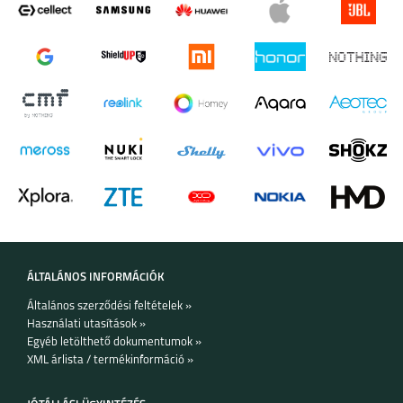
kerékpározás pártján állsz? Pörgesd fel a "hajtóerődet" a
személyre szabott funkcionális küszöbteljesítménnyel (FTP)
azáltal, hogy a Watch7 mindössze 10 perc alatt megbecsüli a
IPHONE 17 PRO MAX
IPHONE 17 PRO
IPHONE AIR
funkcionális küszöbteljesítményedet.
IPHONE 17
IPHONE 16E
GOOGLE PIXEL 9
ÁLTALÁNOS INFORMÁCIÓK
Általános szerződési feltételek »
Használati utasítások »
Egyéb letölthető dokumentumok »
GOOGLE PIXEL 9 PRO
GOOGLE PIXEL 8A
HONOR 600
XML árlista / termékinformáció »
XL