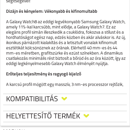
segítségével!
Dizájn és kényelem: Vékonyabb és kifinomultabb
A Galaxy Watch8 az eddigi legvékonyabb Samsung Galaxy Watch,
amely 11%-kal karcsúbb, mint elődje, a Galaxy Watch7. Ez az
elegáns profil simán illeszkedik a csuklódra, fokozva a stílust és a
hordhatóságot egész nap, edzés közben és akár alváskor is. Az új,
ikonikus párnázott kialakítás és a letisztult vonalak kifinomult
esztétikát kölcsönöznek az órának. Elérhető 40 mm-es és 44
mm-es méretben, grafitszürke és ezüst színekben. A dinamikus
csatlakozás minimális rést biztosít a bőröd és az óra között, így az
eddigi legkényelmesebb Galaxy Watch élményét nyújtja.
Erőteljes teljesítmény és ragyogó kijelző
A karcsú profil mögött egy masszív, 3 nm-es processzor rejtőzik,
amely gyorsabb feldolgozási sebességet és jobb
energiahatékonyságot biztosít a zökkenőmentes működésért. A
KOMPATIBILITÁS
kijelző akár 3000 nites fényerőre is képes, így még erős
napsütésben is kristálytiszta és könnyen olvasható marad, legyen
szó reggeli futásról vagy délutáni sétáról. Testreszabhatod órádat
HELYETTESÍTŐ TERMÉK
különböző színű sport- és szövet szíjak széles választékával, hogy
tökéletesen illeszkedjen az aktuális hangulatodhoz vagy
viseletedhez.