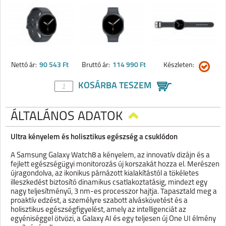
Nettó ár:
90 543 Ft
Bruttó ár:
114 990 Ft
Készleten:
KOSÁRBA TESZEM
ÁLTALÁNOS ADATOK
Ultra kényelem és holisztikus egészség a csuklódon
A Samsung Galaxy Watch8 a kényelem, az innovatív dizájn és a
fejlett egészségügyi monitorozás új korszakát hozza el. Merészen
újragondolva, az ikonikus párnázott kialakítástól a tökéletes
illeszkedést biztosító dinamikus csatlakoztatásig, mindezt egy
nagy teljesítményű, 3 nm-es processzor hajtja. Tapasztald meg a
proaktív edzést, a személyre szabott alváskövetést és a
holisztikus egészségfigyelést, amely az intelligenciát az
egyéniséggel ötvözi, a Galaxy AI és egy teljesen új One UI élmény