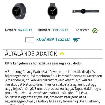
Nettó ár:
94 480 Ft
Bruttó ár:
119 990 Ft
Készleten:
KOSÁRBA TESZEM
ÁLTALÁNOS ADATOK
Ultra kényelem és holisztikus egészség a csuklódon
A Samsung Galaxy Watch8 a kényelem, az innovatív dizájn és a
fejlett egészségügyi monitorozás új korszakát hozza el. Merészen
újragondolva, az ikonikus párnázott kialakítástól a tökéletes
illeszkedést biztosító dinamikus csatlakoztatásig, mindezt egy
nagy teljesítményű, 3 nm-es processzor hajtja. Tapasztald meg a
proaktív edzést, a személyre szabott alváskövetést és a
holisztikus egészségfigyelést, amely az intelligenciát az
egyéniséggel ötvözi, a Galaxy AI és egy teljesen új One UI élmény