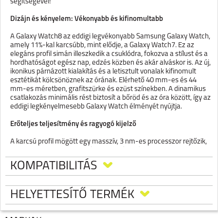
segítségével!
Dizájn és kényelem: Vékonyabb és kifinomultabb
A Galaxy Watch8 az eddigi legvékonyabb Samsung Galaxy Watch,
amely 11%-kal karcsúbb, mint elődje, a Galaxy Watch7. Ez az
elegáns profil simán illeszkedik a csuklódra, fokozva a stílust és a
hordhatóságot egész nap, edzés közben és akár alváskor is. Az új,
ikonikus párnázott kialakítás és a letisztult vonalak kifinomult
esztétikát kölcsönöznek az órának. Elérhető 40 mm-es és 44
mm-es méretben, grafitszürke és ezüst színekben. A dinamikus
csatlakozás minimális rést biztosít a bőröd és az óra között, így az
eddigi legkényelmesebb Galaxy Watch élményét nyújtja.
Erőteljes teljesítmény és ragyogó kijelző
A karcsú profil mögött egy masszív, 3 nm-es processzor rejtőzik,
amely gyorsabb feldolgozási sebességet és jobb
energiahatékonyságot biztosít a zökkenőmentes működésért. A
KOMPATIBILITÁS
kijelző akár 3000 nites fényerőre is képes, így még erős
napsütésben is kristálytiszta és könnyen olvasható marad, legyen
szó reggeli futásról vagy délutáni sétáról. Testreszabhatod órádat
HELYETTESÍTŐ TERMÉK
különböző színű sport- és szövet szíjak széles választékával, hogy
tökéletesen illeszkedjen az aktuális hangulatodhoz vagy
viseletedhez.