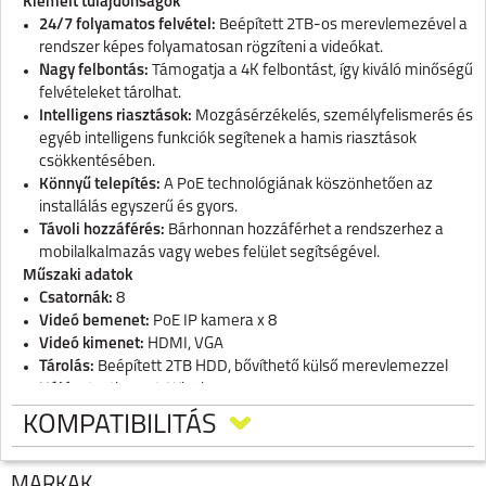
Kiemelt tulajdonságok
24/7 folyamatos felvétel:
Beépített 2TB-os merevlemezével a
rendszer képes folyamatosan rögzíteni a videókat.
Nagy felbontás:
Támogatja a 4K felbontást, így kiváló minőségű
felvételeket tárolhat.
Intelligens riasztások:
Mozgásérzékelés, személyfelismerés és
egyéb intelligens funkciók segítenek a hamis riasztások
csökkentésében.
Könnyű telepítés:
A PoE technológiának köszönhetően az
installálás egyszerű és gyors.
Távoli hozzáférés:
Bárhonnan hozzáférhet a rendszerhez a
mobilalkalmazás vagy webes felület segítségével.
Műszaki adatok
Csatornák:
8
Videó bemenet:
PoE IP kamera x 8
Videó kimenet:
HDMI, VGA
Tárolás:
Beépített 2TB HDD, bővíthető külső merevlemezzel
Hálózat:
Ethernet, Wi-Fi
Kompresszió:
H.265
KOMPATIBILITÁS
Felbontás:
Akár 4K
Intelligens funkciók:
Mozgásérzékelés, személyfelismerés
Áram ellátás:
DC 48V~53V
MÁRKÁK