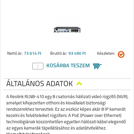
Nettó ár:
73 614 Ft
Bruttó ár:
93 490 Ft
Készleten:
KOSÁRBA TESZEM
ÁLTALÁNOS ADATOK
A Reolink RLN8-410 egy 8 csatornás hálózati videó rögzítő (NVR),
amelyet kifejezetten otthoni és kisvállalati biztonsági
rendszerekhez terveztek. Ez az eszköz képes akár 8 IP kamerát
kezelni és felvételeiket rögzíteni. A PoE (Power over Ethernet)
technológiának köszönhetően egyetlen hálózati kábel elegendő
az egyes kamerák tápellátásához és adatátviteléhez.