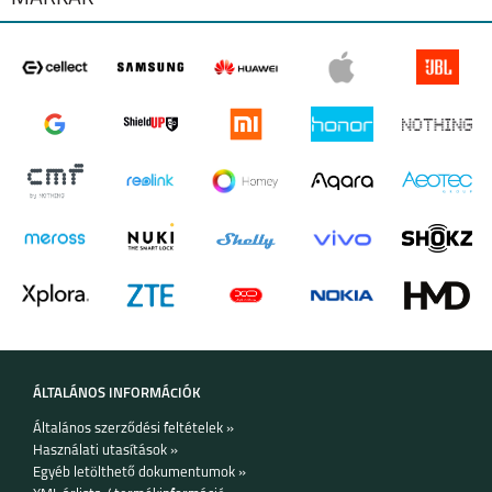
Üzemi hőmérséklet:
-10°C~+45°C
Üzemi páratartalom:
10%~90%
Méret és súly:
260 x 41 x 230mm, 1.4kg
További információ:
https://reolink.com/product/rln8-410/
IPHONE 17 PRO MAX
IPHONE 17 PRO
IPHONE AIR
IPHONE 17
IPHONE 16E
IPHONE 16 PRO MAX
ÁLTALÁNOS INFORMÁCIÓK
Általános szerződési feltételek »
Használati utasítások »
Egyéb letölthető dokumentumok »
IPHONE 16 PLUS
IPHONE 16 PRO
IPHONE 16