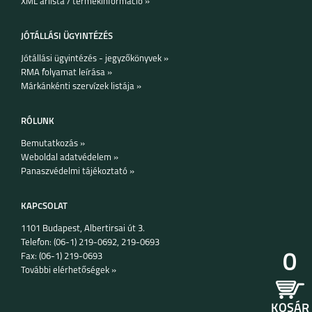
XML árlista / termékinformáció »
JÓTÁLLÁSI ÜGYINTÉZÉS
Jótállási ügyintézés - jegyzőkönyvek »
RMA folyamat leírása »
Márkánkénti szervízek listája »
IPHONE 15 PRO MAX
IPHONE 15 PLUS
IPHONE 15 PRO
RÓLUNK
Bemutatkozás »
Weboldal adatvédelem »
Panaszvédelmi tájékoztató »
KAPCSOLAT
1101 Budapest, Albertirsai út 3.
IPHONE 15
IPHONE 14 PRO MAX
IPHONE 14 PLUS
Telefon: (06-1) 219-0692, 219-0693
0
Fax: (06-1) 219-0693
További elérhetőségek »
KOSÁR