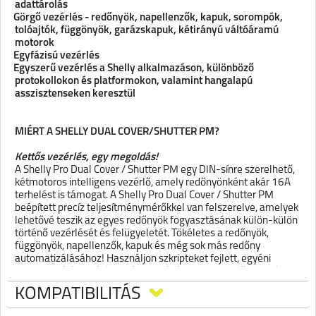
adattárolás
-
Görgő vezérlés - redőnyök, napellenzők, kapuk, sorompók,
tolóajtók, függönyök, garázskapuk, kétirányú váltóáramú
motorok
-
Egyfázisú vezérlés
-
Egyszerű vezérlés a Shelly alkalmazáson, különböző
protokollokon és platformokon, valamint hangalapú
asszisztenseken keresztül
MIÉRT A SHELLY DUAL COVER/SHUTTER PM?
Kettős vezérlés, egy megoldás!
A Shelly Pro Dual Cover / Shutter PM egy DIN-sínre szerelhető,
kétmotoros intelligens vezérlő, amely redőnyönként akár 16A
terhelést is támogat. A Shelly Pro Dual Cover / Shutter PM
beépített precíz teljesítménymérőkkel van felszerelve, amelyek
lehetővé teszik az egyes redőnyök fogyasztásának külön-külön
történő vezérlését és felügyeletét. Tökéletes a redőnyök,
függönyök, napellenzők, kapuk és még sok más redőny
automatizálásához! Használjon szkripteket fejlett, egyéni
automatizálási eljárások létrehozásához különböző események,
időjárás-előrejelzések stb. alapján.
KOMPATIBILITÁS