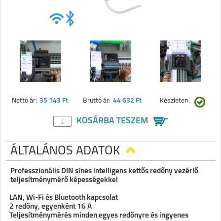
Nettó ár:
35 143 Ft
Bruttó ár:
44 632 Ft
Készleten:
KOSÁRBA TESZEM
ÁLTALÁNOS ADATOK
Professzionális DIN sínes intelligens kettős redőny vezérlő
teljesítménymérő képességekkel
-
LAN, Wi-Fi és Bluetooth kapcsolat
-
2 redőny, egyenként 16 A
-
Teljesítménymérés minden egyes redőnyre és ingyenes