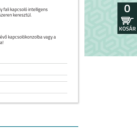
0
fali kapcsoló intelligens
szeren keresztül.
KOSÁR
glévő kapcsolókonzolba vagy a
a!