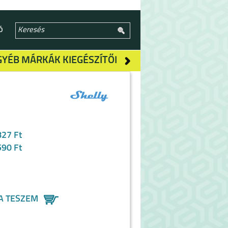
Ó
GYÉB MÁRKÁK KIEGÉSZÍTŐI
827 Ft
590 Ft
A TESZEM