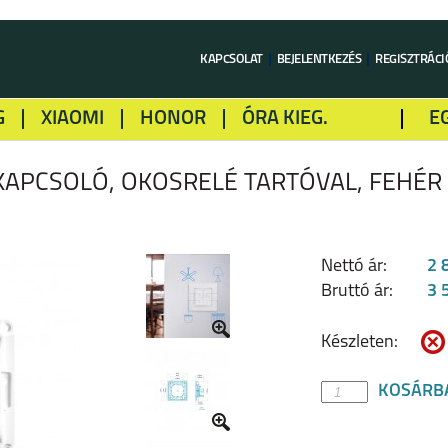
KAPCSOLAT
BEJELENTKEZÉS
REGISZTRÁCI
G
XIAOMI
HONOR
ÓRA KIEG.
E
LME
ALCATEL
GOOGLE
SONY
KAPCSOLÓ, OKOSRELÉ TARTÓVAL, FEHÉR
Nettó ár:
2 
Bruttó ár:
3 
Készleten:
KOSÁRB