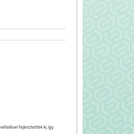
telével fejlesztették ki, így