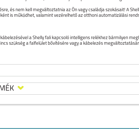
re, és nem kell megváltoztatnia az Ön vagy családja szokásait! A Shelly 
óként is működhet, valamint vezérelhető az otthoni automatizálási rend
ábelezésével a Shelly fali kapcsoló intelligens relékhez bármilyen me
Nincs szükség a falfelület bővítésére vagy a kábelezés megváltoztatásár
x12 mm (tartó nélkül)
RMÉK
anyag
/ Fekete
BOS KAPCSOLÓ,
20° C és 70° C között
TÓVAL, FEKETE
5%-ig
O
IPHONE AIR
IPHONE 17
IPHONE 16E
tség: - 12 VDC / 18 VAC
ram: - 50 mA