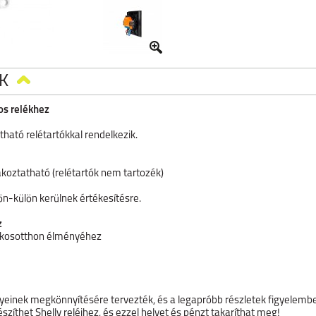
K
os relékhez
ható relétartókkal rendelkezik.
lakoztatható (relétartók nem tartozék)
ülön-külön kerülnek értékesítésre.
z
 okosotthon élményéhez
einek megkönnyítésére tervezték, és a legapróbb részletek figyelembevé
szíthet Shelly reléihez, és ezzel helyet és pénzt takaríthat meg!