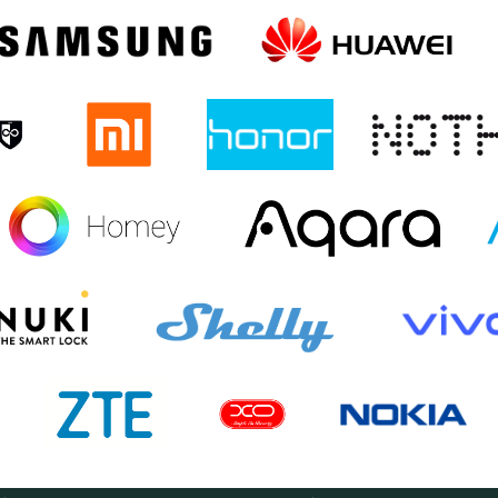
A TESZEM
US
IPHONE 16 PRO
IPHONE 16
IPHONE 15 PRO MAX
O
IPHONE 15
IPHONE 14 PRO MAX
IPHONE 14 PLUS
RO
HONOR 600 LITE
MAGIC 8 PRO
MAGIC 8 LITE 5G