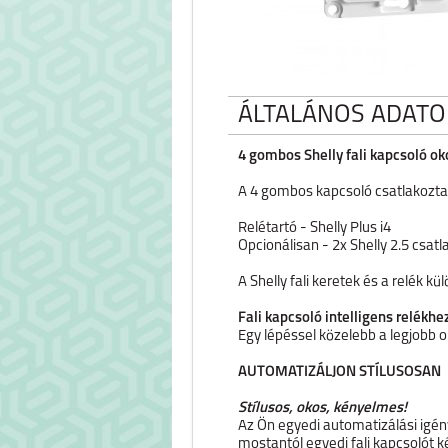
ÁLTALÁNOS ADATO
4 gombos Shelly fali kapcsoló ok
A 4 gombos kapcsoló csatlakoztat
Relétartó - Shelly Plus i4
Opcionálisan - 2x Shelly 2.5 csat
A Shelly fali keretek és a relék k
Fali kapcsoló intelligens relékhe
Egy lépéssel közelebb a legjobb
AUTOMATIZÁLJON STÍLUSOSAN
Stílusos, okos, kényelmes!
Az Ön egyedi automatizálási igény
mostantól egyedi fali kapcsolót ké