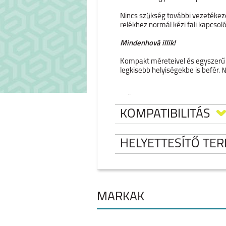
Nincs szükség további vezetékezés
relékhez normál kézi fali kapcsol
Mindenhová illik!
Kompakt méreteivel és egyszerű k
legkisebb helyiségekbe is befér. 
Műszaki adatok
KOMPATIBILITÁS
FIZIKAI
Méret (HxSxM): - 70x70
HELYETTESÍTŐ TE
Anyag: - Mű
Szín: - Fehér 
KÖRNYEZETI
SHELLY 4 GOM
Környezeti hőmérséklet: - -
OKOSRELÉ TAR
Páratartalom: - 8
MÁRKÁK
IPHONE 17 PRO MAX
IPHONE 17 PR
Relétartó kerettel
ELEKTRONIKAI
Készleten:
Maximális kapcsolási feszül
Maximális kapcsolási á