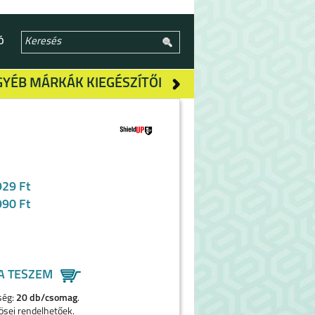
Ó
GYÉB MÁRKÁK KIEGÉSZÍTŐI
929 Ft
990 Ft
A TESZEM
ség:
20 db/csomag
.
ösei rendelhetőek.