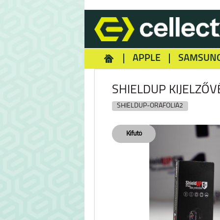
APPLE
SAMSUN
HOMEY
NOKIA
REA
SHIELDUP KIJELZŐV
SHIELDUP-ORAFOLIA2