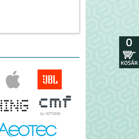
0
KOSÁR