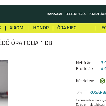
KAPCSOLAT
BEJELENTKEZÉS
REGISZTRÁCI
G
XIAOMI
HONOR
ÓRA KIEG.
E
LME
ALCATEL
GOOGLE
SONY
ÉDŐ ÓRA FÓLIA 1 DB
Nettó ár:
3 
Bruttó ár:
4 
Készleten:
KOSÁRB
Csomagolási mennyi
Ez és ennek többször